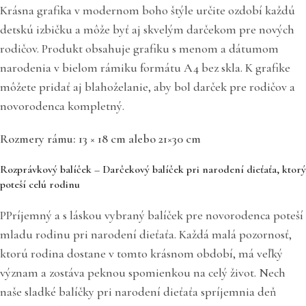
Krásna grafika v modernom boho štýle určite ozdobí každú
detskú izbičku a môže byť aj skvelým darčekom pre nových
rodičov. Produkt obsahuje grafiku s menom a dátumom
narodenia v bielom rámiku formátu A4 bez skla. K grafike
môžete pridať aj blahoželanie, aby bol darček pre rodičov a
novorodenca kompletný.
Rozmery rámu: 13 × 18 cm alebo 21×30 cm
Rozprávkový balíček – Darčekový balíček pri narodení dieťaťa, ktorý
poteší celú rodinu
PPríjemný a s láskou vybraný balíček pre novorodenca poteší
mladu rodinu pri narodení dieťaťa. Každá malá pozornosť,
ktorú rodina dostane v tomto krásnom období, má veľký
význam a zostáva peknou spomienkou na celý život. Nech
naše sladké balíčky pri narodení dieťaťa spríjemnia deň