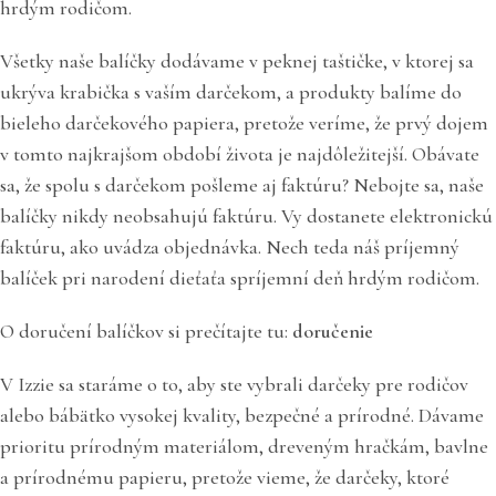
hrdým rodičom.
Všetky naše balíčky dodávame v peknej taštičke, v ktorej sa
ukrýva krabička s vaším darčekom, a produkty balíme do
bieleho darčekového papiera, pretože veríme, že prvý dojem
v tomto najkrajšom období života je najdôležitejší. Obávate
sa, že spolu s darčekom pošleme aj faktúru? Nebojte sa, naše
balíčky nikdy neobsahujú faktúru. Vy dostanete elektronickú
faktúru, ako uvádza objednávka. Nech teda náš príjemný
balíček pri narodení dieťaťa spríjemní deň hrdým rodičom.
O doručení balíčkov si prečítajte tu:
doručenie
V Izzie sa staráme o to, aby ste vybrali darčeky pre rodičov
alebo bábätko vysokej kvality, bezpečné a prírodné. Dávame
prioritu prírodným materiálom, dreveným hračkám, bavlne
a prírodnému papieru, pretože vieme, že darčeky, ktoré