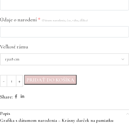
Údaje o narodení
*
(Dátum narodenia, čas, váha, dĺžka)
Veľkosť rámu
PRIDAŤ DO KOŠÍKA
Share:
Popis
Grafika s dátumom narodenia – Krásny darček na pamiatku