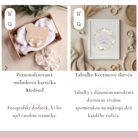
Personalizovaná
Tabuľky Kvetinové dievča
míľniková kartička
€
10.90
Medveď
Tabuľky s dátumom narodenia
dieťaťa sú trvalou
€
16.90
Fotografski dodatek, ki bo
spomienkou na najkrajší deň
ujel čarobne trenutke.
každého rodiča.