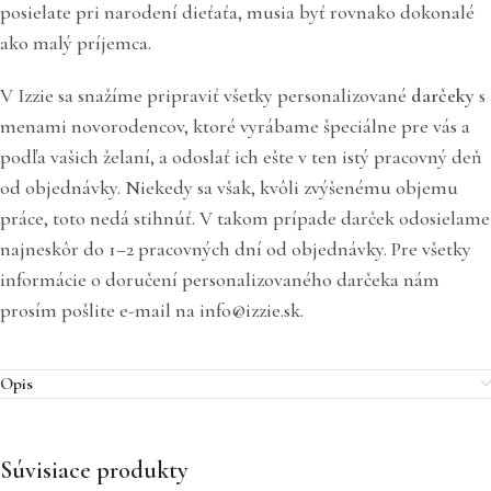
posielate pri narodení dieťaťa, musia byť rovnako dokonalé
ako malý príjemca.
V Izzie sa snažíme pripraviť všetky personalizované
darčeky
s
menami novorodencov, ktoré vyrábame špeciálne pre vás a
podľa vašich želaní, a odoslať ich ešte v ten istý pracovný deň
od objednávky. Niekedy sa však, kvôli zvýšenému objemu
práce, toto nedá stihnúť. V takom prípade darček odosielame
najneskôr do 1–2 pracovných dní od objednávky. Pre všetky
informácie o doručení personalizovaného darčeka nám
prosím pošlite e-mail na info@izzie.sk.
Opis
Súvisiace produkty