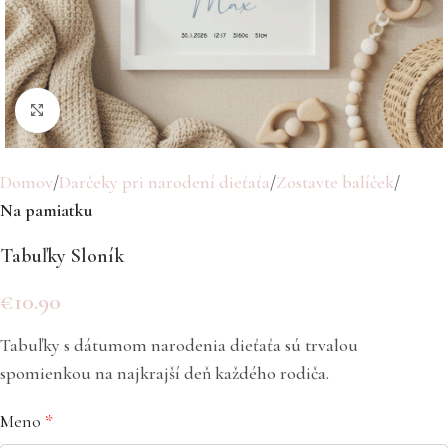
Click to enlarge
Domov
Darčeky pri narodení dieťaťa
Zostavte balíček
Na pamiatku
Tabuľky Sloník
€
10.90
Tabuľky s dátumom narodenia dieťaťa sú trvalou
spomienkou na najkrajší deň každého rodiča.
Meno
*