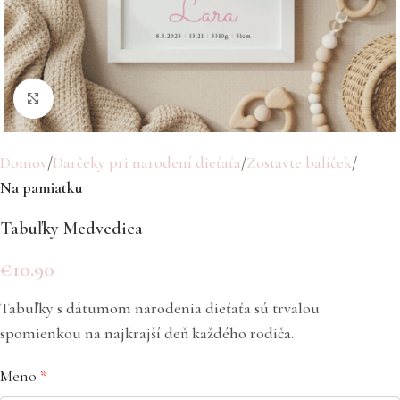
Click to enlarge
Domov
Darčeky pri narodení dieťaťa
Zostavte balíček
Na pamiatku
Tabuľky Medvedica
€
10.90
Tabuľky s dátumom narodenia dieťaťa sú trvalou
spomienkou na najkrajší deň každého rodiča.
Meno
*