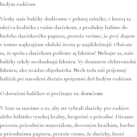
hrdým rodičom.
Všetky naše balíčky dodávame v peknej taštičke, v ktorej sa
ukrýva krabička s vaším darčekom, a produkty balíme do
bieleho darčekového papiera, pretože veríme, že prvý dojem
v tomto najkrajšom období života je najdôležitejší. Obávate
sa, že spolu s darčekom pošleme aj faktúru? Nebojte sa, naše
balíčky nikdy neobsahujú faktúru. Vy dostanete elektronickú
faktúru, ako uvádza objednávka. Nech teda náš príjemný
balíček pri narodení dieťaťa spríjemní deň hrdým rodičom.
O doručení balíčkov si prečítajte tu:
doručenie
V Izzie sa staráme o to, aby ste vybrali darčeky pre rodičov
alebo bábätko vysokej kvality, bezpečné a prírodné. Dávame
prioritu prírodným materiálom, dreveným hračkám, bavlne
a prírodnému papieru, pretože vieme, že darčeky, ktoré