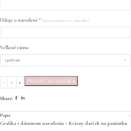
Údaje o narodení
*
(Dátum narodenia, čas, váha, dĺžka)
Veľkosť rámu
PRIDAŤ DO KOŠÍKA
Share:
Popis
Grafika s dátumom narodenia – Krásny darček na pamiatku