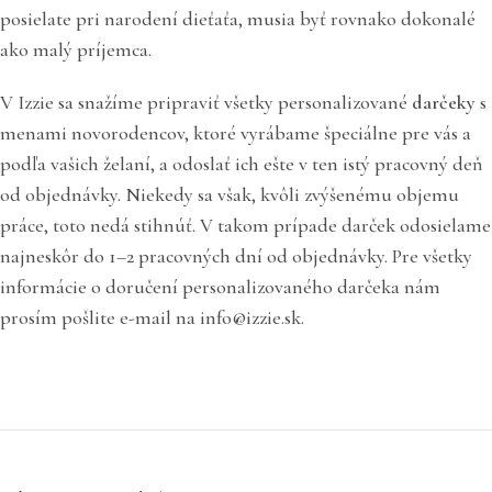
posielate pri narodení dieťaťa, musia byť rovnako dokonalé
ako malý príjemca.
V Izzie sa snažíme pripraviť všetky personalizované
darčeky
s
menami novorodencov, ktoré vyrábame špeciálne pre vás a
podľa vašich želaní, a odoslať ich ešte v ten istý pracovný deň
od objednávky. Niekedy sa však, kvôli zvýšenému objemu
práce, toto nedá stihnúť. V takom prípade darček odosielame
najneskôr do 1–2 pracovných dní od objednávky. Pre všetky
informácie o doručení personalizovaného darčeka nám
prosím pošlite e-mail na info@izzie.sk.