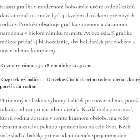
Krásna grafika v modernom boho štýle určite ozdobí každú
detskú izbičku a môže byť aj skvelým darčekom pre nových
rodičov. Produkt obsahuje grafiku s menom a dátumom
narodenia v bielom rámiku formátu A5 bez skla. K grafike
môžete pridať aj blahoželanie, aby bol darček pre rodičov a
novorodenca kompletný.
Rozmery rámu: 13 × 18 cm alebo 21×30 cm
Rozprávkový balíček – Darčekový balíček pri narodení dieťaťa, ktorý
poteší celú rodinu
PPríjemný a s láskou vybraný balíček pre novorodenca poteší
mladu rodinu pri narodení dieťaťa. Každá malá pozornosť,
ktorú rodina dostane v tomto krásnom období, má veľký
význam a zostáva peknou spomienkou na celý život. Nech
naše sladké balíčky pri narodení dieťaťa spríjemnia deň