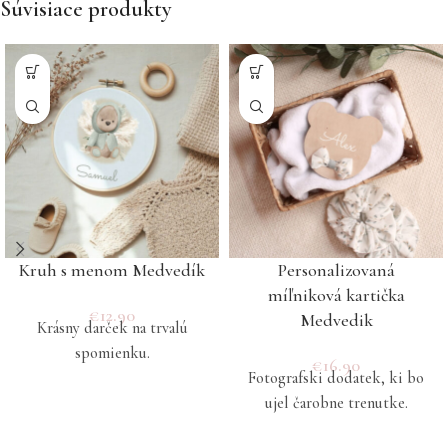
Súvisiace produkty
Kruh s menom Medvedík
Personalizovaná
míľniková kartička
€
12.90
Medvedik
Krásny darček na trvalú
spomienku.
€
16.90
Fotografski dodatek, ki bo
ujel čarobne trenutke.