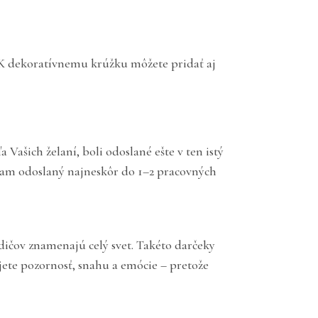
 K dekoratívnemu krúžku môžete pridať aj
ašich želaní, boli odoslané ešte v ten istý
gram odoslaný najneskôr do 1–2 pracovných
dičov znamenajú celý svet. Takéto darčeky
ete pozornosť, snahu a emócie – pretože