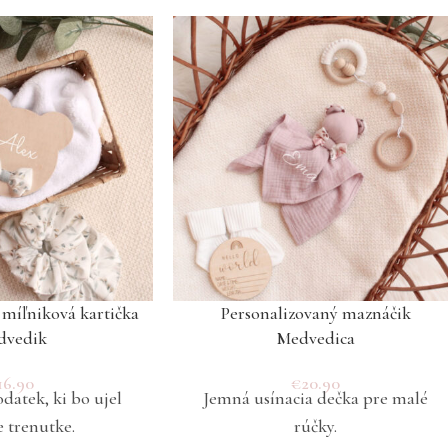
 míľniková kartička
Personalizovaný maznáčik
dvedik
Medvedica
16.90
€
20.90
datek, ki bo ujel
Jemná usínacia dečka pre malé
 trenutke.
rúčky.