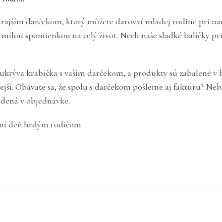
krajším darčekom, ktorý môžete darovať mladej rodine pri na
a milou spomienkou na celý život. Nech naše sladké balíčky p
sa ukrýva krabička s vaším darčekom, a produkty sú zabalené 
ejší. Obávate sa, že spolu s darčekom pošleme aj faktúru? Neb
edená v objednávke.
mní deň hrdým rodičom.