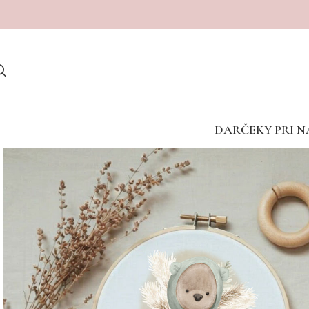
Dostave v porodnišnice med vikendom žal niso mogoče
DARČEKY PRI N