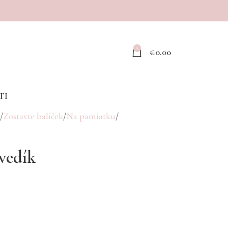
0
€
0.00
TI
Zostavte balíček
Na pamiatku
vedík