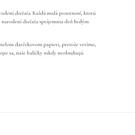
rodení dieťaťa. Každá malá pozornosť, ktorú
ri narodení dieťaťa spríjemnia deň hrdým
v bielom darčekovom papieri, pretože veríme,
ojte sa, naše balíčky nikdy neobsahujú