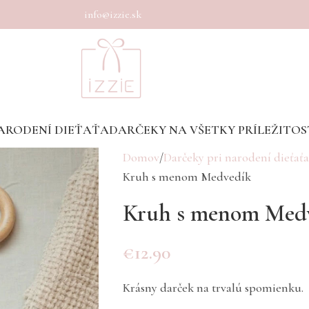
info@izzie.sk
ARODENÍ DIEŤAŤA
DARČEKY NA VŠETKY PRÍLEŽITOS
Domov
Darčeky pri narodení dieťaťa
Kruh s menom Medvedík
Kruh s menom Med
€
12.90
Krásny darček na trvalú spomienku.