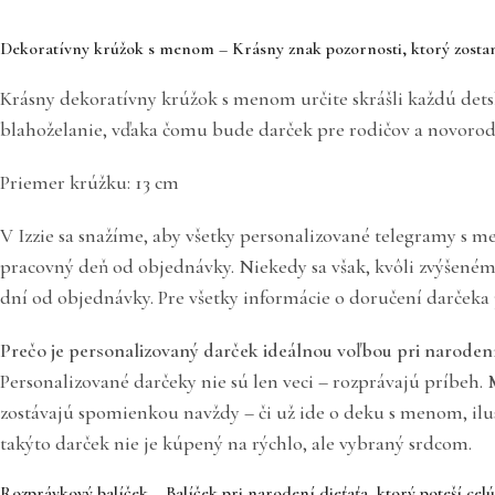
Dekoratívny krúžok s menom – Krásny znak pozornosti, ktorý zosta
Krásny dekoratívny krúžok s menom určite skrášli každú det
blahoželanie, vďaka čomu bude darček pre rodičov a novorod
Priemer krúžku: 13 cm
V Izzie sa snažíme, aby všetky personalizované telegramy s me
pracovný deň od objednávky. Niekedy sa však, kvôli zvýšené
dní od objednávky. Pre všetky informácie o doručení darčeka
Prečo je personalizovaný darček ideálnou voľbou pri narodení
Personalizované darčeky nie sú len veci – rozprávajú príbeh.
zostávajú spomienkou navždy – či už ide o deku s menom, ilu
takýto darček nie je kúpený na rýchlo, ale vybraný srdcom.
Rozprávkový balíček – Balíček pri narodení dieťaťa, ktorý poteší cel