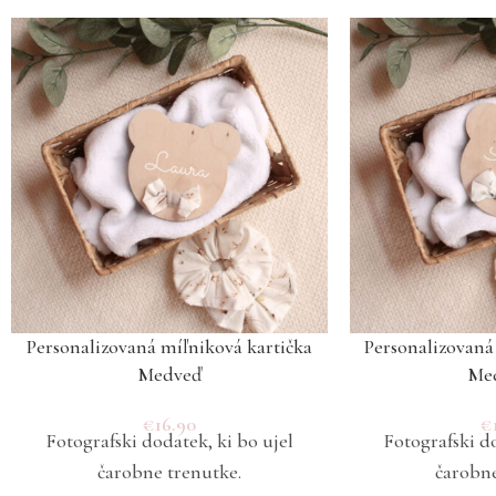
Personalizovaná míľniková kartička
Personalizovaná
Medveď
Me
€
16.90
€
Fotografski dodatek, ki bo ujel
Fotografski do
čarobne trenutke.
čarobne