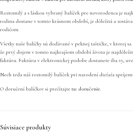
Roztomilý a s láskou vybraný balíček pre novorodenca je naj
rodina dostane v tomto krásnom období, je dôležitá a zostáv
rodičom.
Všetky naše balíčky sú dodávané v peknej taštičke, v ktorej 
že prvý dojem v tomto najkrajšom období života je najdôležit
faktúru. Faktúru v elektronickej podobe dostanete iba vy, uv
Nech teda náš roztomilý balíček pri narodení dieťaťa spríje
O doručení balíčkov si prečítajte
tu: doručenie
.
Súvisiace produkty