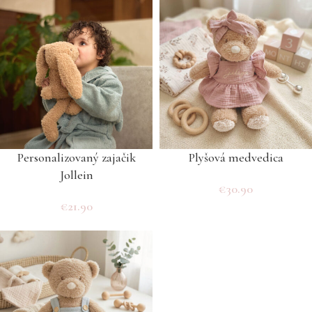
Personalizovaný zajačik
Plyšová medvedica
Jollein
€
30.90
€
21.90