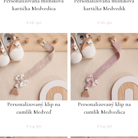
Personalizovaná míľniková
Personalizovaná míľniková
kartička Medvedica
kartička Medvedik
€
16.90
€
16.90
Personalizovaný klip na
Personalizovaný klip na
cumlík Medveď
cumlík Medvedica
€
14.90
€
14.90