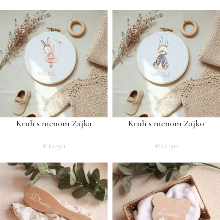
Kruh s menom Zajka
Kruh s menom Zajko
€
12.90
€
12.90