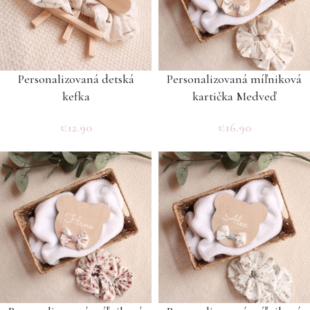
Personalizovaná detská
Personalizovaná míľniková
kefka
kartička Medveď
€
12.90
€
16.90