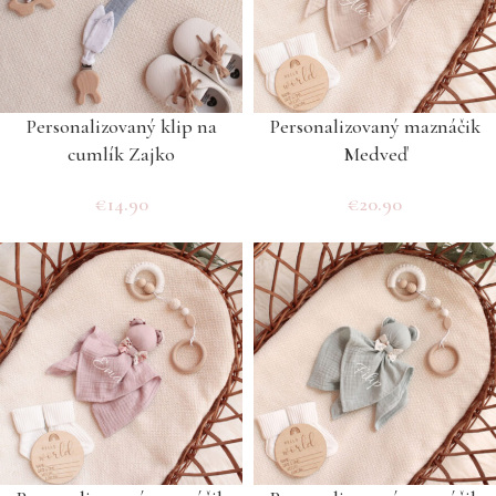
Personalizovaný klip na
Personalizovaný maznáčik
cumlík Zajko
Medveď
€
14.90
€
20.90