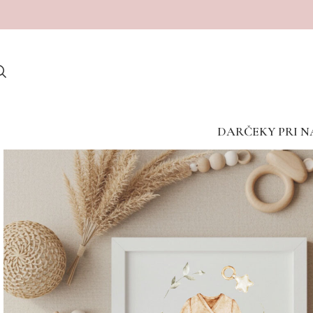
Dostave v porodnišnice med vikendom žal niso mogoče
DARČEKY PRI N