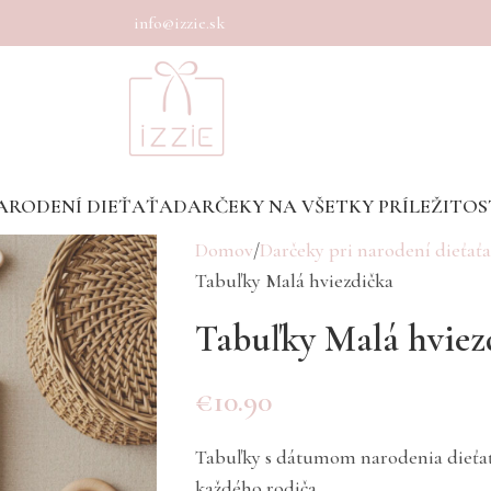
info@izzie.sk
ARODENÍ DIEŤAŤA
DARČEKY NA VŠETKY PRÍLEŽITOS
Domov
Darčeky pri narodení dieťaťa
Tabuľky Malá hviezdička
Tabuľky Malá hviez
€
10.90
Tabuľky s dátumom narodenia dieťať
každého rodiča.