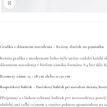
Click to enlarge
Grafika s dátumom narodenia – Krásny darček na pamiatku
Krásna grafika v modernom boho štýle určite ozdobí každú d
dátumom narodenia v bielom rámiku formátu A4 bez skla. K g
Rozmery rámu: 13 × 18 cm alebo 21×30 cm
Rozprávkový balíček – Darčekový balíček pri narodení dieťaťa, ktorý
PPríjemný a s láskou vybraný balíček pre novorodenca poteš
období, má veľký význam a zostáva peknou spomienkou na cel