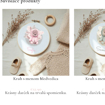
Súvisiace produkty
Kruh s menom Medvedica
Kruh s me
€
12.90
€
Krásny darček na trvalú spomienku.
Krásny darček n