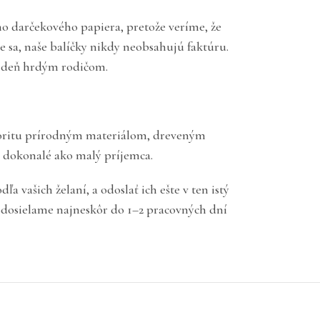
ho darčekového papiera, pretože veríme, že
e sa, naše balíčky nikdy neobsahujú faktúru.
í deň hrdým rodičom.
prioritu prírodným materiálom, dreveným
o dokonalé ako malý príjemca.
 vašich želaní, a odoslať ich ešte v ten istý
odosielame najneskôr do 1–2 pracovných dní