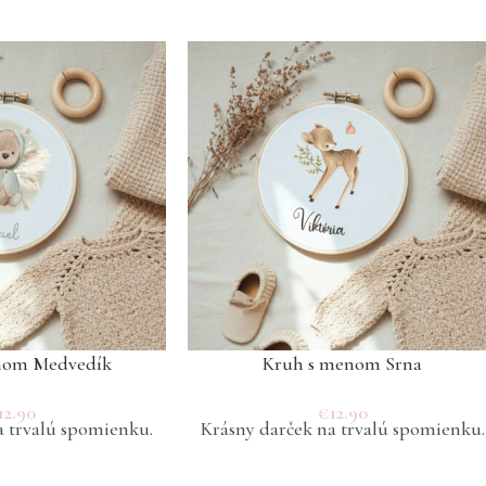
nom Medvedík
Kruh s menom Srna
12.90
€
12.90
a trvalú spomienku.
Krásny darček na trvalú spomienku.