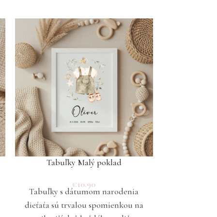
Tabuľky Malý poklad
Ta
€
10.90
Tabuľky s dátumom narodenia
Tabuľky s
dieťaťa sú trvalou spomienkou na
dieťaťa sú 