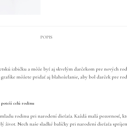
POPIS
etskú izbičku a môže byť aj skvelým darčekom pre nových rod
rafike môžete pridať aj blahoželanie, aby bol darček pre ro
 poteší celú rodinu
í mladu rodinu pri narodení dieťaťa. Každá malá pozornosť, 
ý život. Nech naše sladké balíčky pri narodení dieťaťa sprí