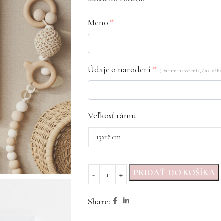
Meno
*
Údaje o narodení
*
(Dátum narodenia, čas, váha
Veľkosť rámu
PRIDAŤ DO KOŠÍKA
Share: