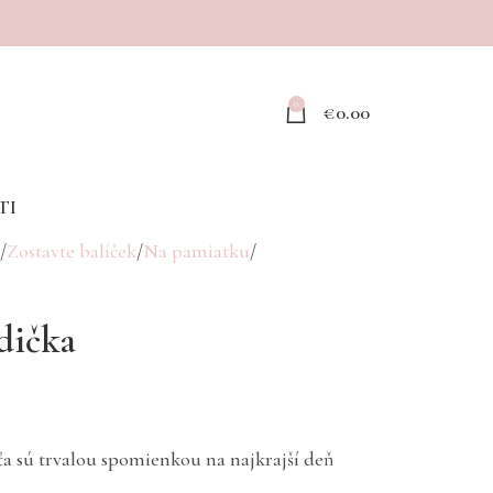
0
€
0.00
TI
Zostavte balíček
Na pamiatku
dička
a sú trvalou spomienkou na najkrajší deň