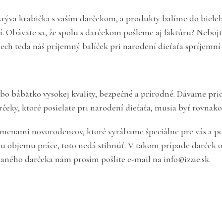
ukrýva krabička s vaším darčekom, a produkty balíme do biele
í. Obávate sa, že spolu s darčekom pošleme aj faktúru? Nebojt
ech teda náš príjemný balíček pri narodení dieťaťa spríjemn
 alebo bábätko vysokej kvality, bezpečné a prírodné. Dávame 
čeky, ktoré posielate pri narodení dieťaťa, musia byť rovnak
menami novorodencov, ktoré vyrábame špeciálne pre vás a podľa
mu objemu práce, toto nedá stihnúť. V takom prípade darček 
aného darčeka nám prosím pošlite e-mail na info@izzie.sk.