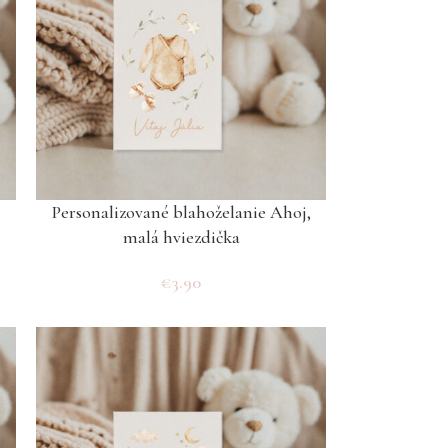
Personalizované blahoželanie Ahoj,
malá hviezdička
€
3.90