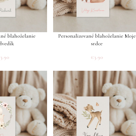
ané blahoželanie
Personalizované blahoželanie Moje
dvedík
srdce
€
3.90
€
3.90