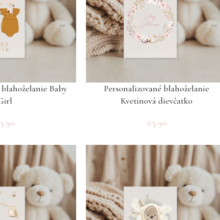
 blahoželanie Baby
Personalizované blahoželanie
Girl
Kvetinová dievčatko
€
3.90
€
3.90