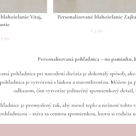
blahoželanie Vitaj,
Personalizované blahoželanie Zajk
ťastie
€
3.90
€
3.90
Personalizovaná pohľadnica – na pamiatku, k
vaná pohľadnica pri narodení dieťaťa je dokonalý spôsob, ak
 pohľadnica je vytvorená s láskou a starostlivosťou. Môžete j
odkazom, čím vytvoríte jedinečný spomienkový detail, k
hľadnice je premyslený tak, aby niesol teplo a nežnosť tohto 
pohľadnicou – stáva sa cennou spomienkou, ktorú si rodičia 