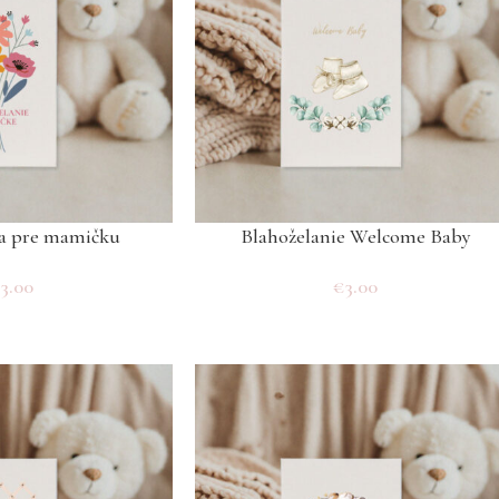
ia pre mamičku
Blahoželanie Welcome Baby
€
3.00
€
3.00