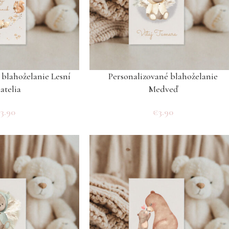
 blahoželanie Lesní
Personalizované blahoželanie
atelia
Medveď
€
3.90
€
3.90