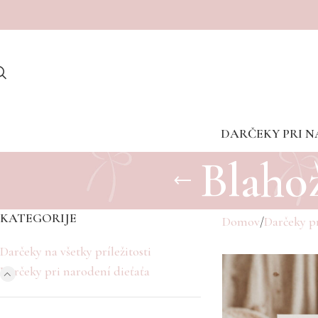
Dostave v porodnišnice med vikendom žal niso mogoče
DARČEKY PRI N
Blahož
KATEGORIJE
Domov
Darčeky pr
Darčeky na všetky príležitosti
Darčeky pri narodení dieťaťa