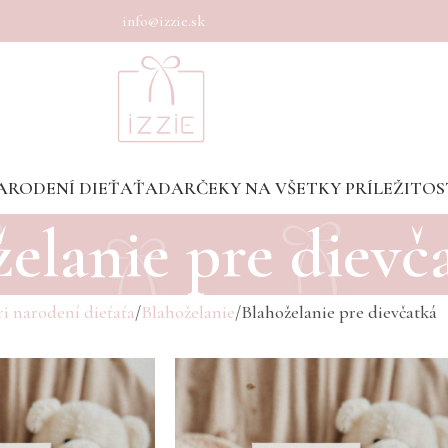
info@izzie.sk
ARODENÍ DIEŤAŤA
DARČEKY NA VŠETKY PRÍLEŽITOS
elanie pre dievč
i narodení dieťaťa
Blahoželanie
Blahoželanie pre dievčatká