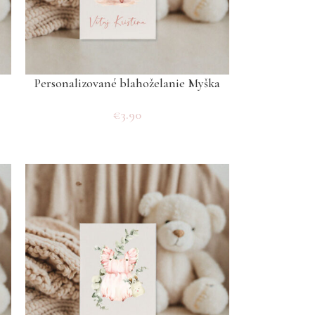
Personalizované blahoželanie Myška
€
3.90