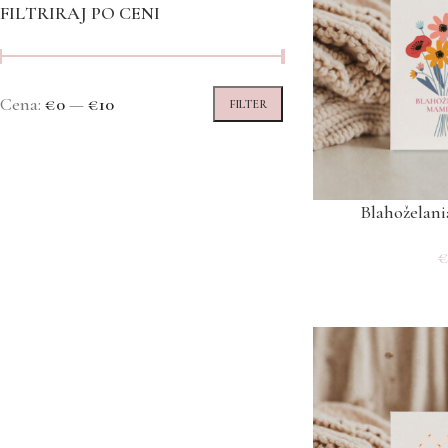
FILTRIRAJ PO CENI
Cena:
€0
—
€10
FILTER
Blahoželan