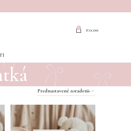
0
€
0.00
TI
atká