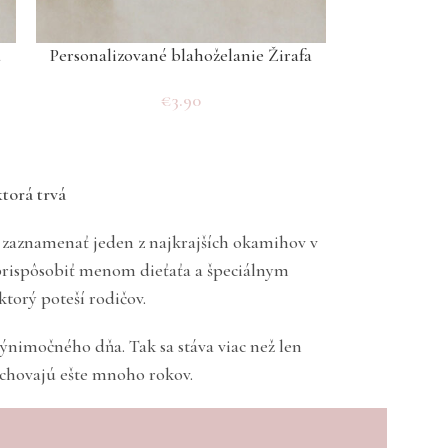
a
Personalizované blahoželanie Žirafa
€
3.90
torá trvá
o zaznamenať jeden z najkrajších okamihov v
u prispôsobiť menom dieťaťa a špeciálnym
torý poteší rodičov.
výnimočného dňa. Tak sa stáva viac než len
uchovajú ešte mnoho rokov.