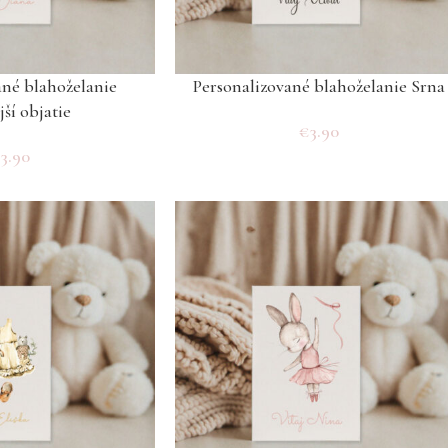
ané blahoželanie
Personalizované blahoželanie Srna
ší objatie
€
3.90
€
3.90