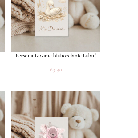
Personalizované blahoželanie Labuť
€
3.90