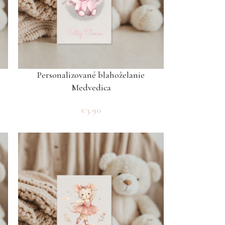
Personalizované blahoželanie
Medvedica
€
3.90