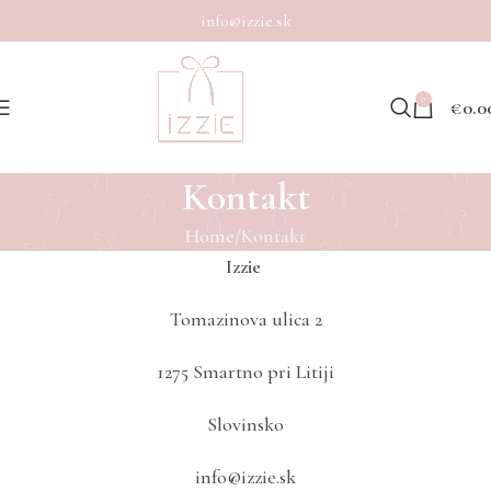
Dostave v porodnišnice med vikendom žal niso mogoče
info@izzie.sk
0
€
0.0
Kontakt
Home
Kontakt
Izzie
Tomazinova ulica 2
1275 Smartno pri Litiji
Slovinsko
info@izzie.sk