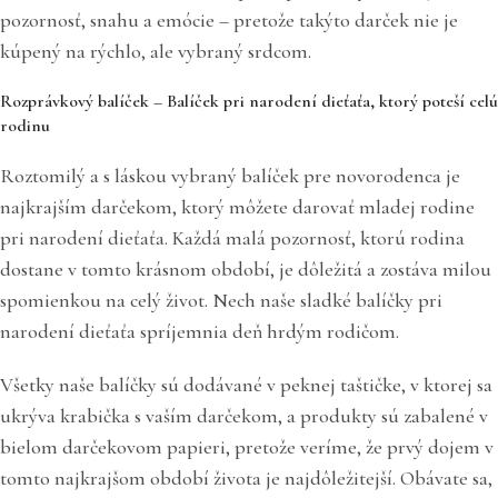
pozornosť, snahu a emócie – pretože takýto darček nie je
kúpený na rýchlo, ale vybraný srdcom.
Rozprávkový balíček – Balíček pri narodení dieťaťa, ktorý poteší celú
rodinu
Roztomilý a s láskou vybraný balíček pre novorodenca je
najkrajším darčekom, ktorý môžete darovať mladej rodine
pri narodení dieťaťa. Každá malá pozornosť, ktorú rodina
dostane v tomto krásnom období, je dôležitá a zostáva milou
spomienkou na celý život. Nech naše sladké balíčky pri
narodení dieťaťa spríjemnia deň hrdým rodičom.
Všetky naše balíčky sú dodávané v peknej taštičke, v ktorej sa
ukrýva krabička s vaším darčekom, a produkty sú zabalené v
bielom darčekovom papieri, pretože veríme, že prvý dojem v
tomto najkrajšom období života je najdôležitejší. Obávate sa,