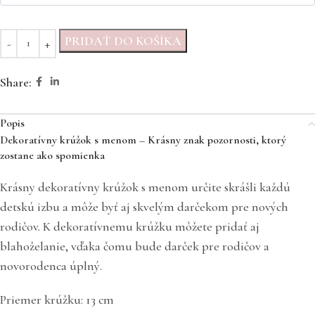
PRIDAŤ DO KOŠÍKA
Share:
Popis
Dekoratívny krúžok s menom – Krásny znak pozornosti, ktorý
zostane ako spomienka
Krásny dekoratívny krúžok s menom určite skrášli každú
detskú izbu a môže byť aj skvelým darčekom pre nových
rodičov. K dekoratívnemu krúžku môžete pridať aj
blahoželanie, vďaka čomu bude darček pre rodičov a
novorodenca úplný.
Priemer krúžku: 13 cm