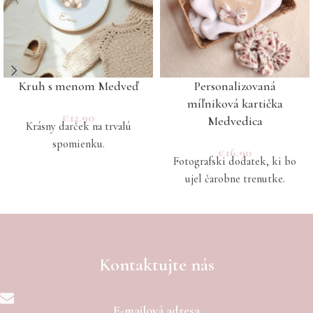
Kruh s menom Medveď
Personalizovaná
míľniková kartička
€
12.90
Medvedica
Krásny darček na trvalú
spomienku.
€
16.90
Fotografski dodatek, ki bo
ujel čarobne trenutke.
Kontaktujte nás
E-mailová adresa