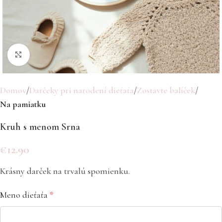
Click to enlarge
Domov
Darčeky pri narodení dieťaťa
Zostavte balíček
Na pamiatku
Kruh s menom Srna
€
12.90
Krásny darček na trvalú spomienku.
Meno dieťaťa
*