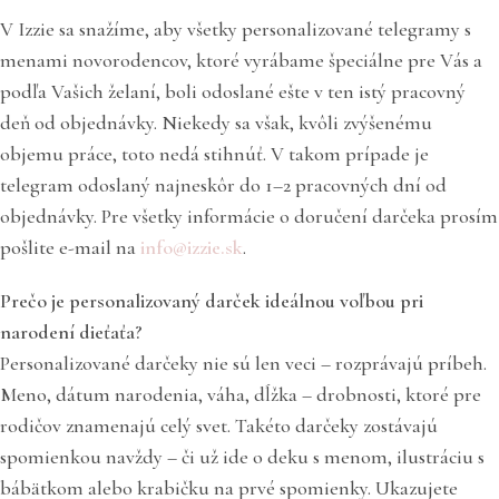
V Izzie sa snažíme, aby všetky personalizované telegramy s
menami novorodencov, ktoré vyrábame špeciálne pre Vás a
podľa Vašich želaní, boli odoslané ešte v ten istý pracovný
deň od objednávky. Niekedy sa však, kvôli zvýšenému
objemu práce, toto nedá stihnúť. V takom prípade je
telegram odoslaný najneskôr do 1–2 pracovných dní od
objednávky. Pre všetky informácie o doručení darčeka prosím
pošlite e-mail na
info@izzie.sk
.
Prečo je personalizovaný darček ideálnou voľbou pri
narodení dieťaťa?
Personalizované darčeky nie sú len veci – rozprávajú príbeh.
Meno, dátum narodenia, váha, dĺžka – drobnosti, ktoré pre
rodičov znamenajú celý svet. Takéto darčeky zostávajú
spomienkou navždy – či už ide o deku s menom, ilustráciu s
bábätkom alebo krabičku na prvé spomienky. Ukazujete