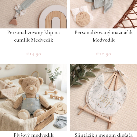
Personalizovaný klip na
Personalizovaný maznáčik
cumlík Medvedík
Medvedík
€
14.90
€
20.90
Plyšový medvedík
Slintáčik s menom dieťaťa