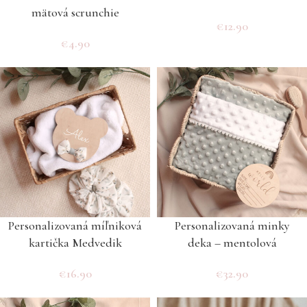
mätová scrunchie
€
12.90
€
4.90
Personalizovaná míľniková
Personalizovaná minky
kartička Medvedik
deka – mentolová
€
16.90
€
32.90