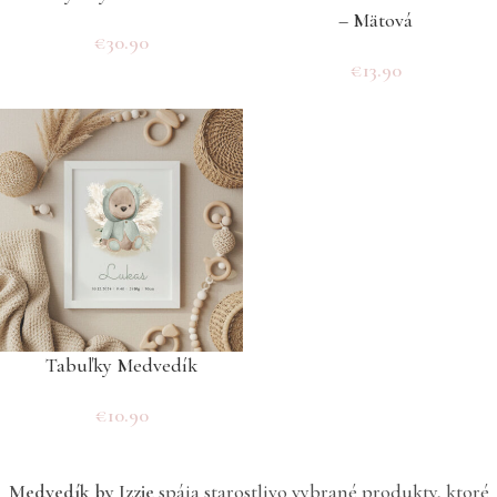
– Mätová
€
30.90
€
13.90
Tabuľky Medvedík
€
10.90
Medvedík by Izzie
spája starostlivo vybrané produkty, ktoré