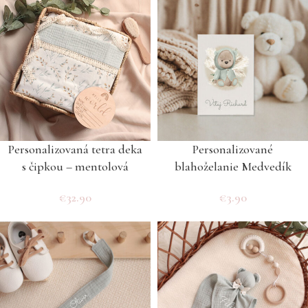
Personalizovaná tetra deka
Personalizované
s čipkou – mentolová
blahoželanie Medvedík
€
32.90
€
3.90