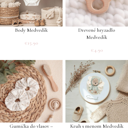
Body Medvedík
Drevené hryzadlo
Medvedík
€
15.90
€
4.90
Gumička do vlasov –
Kruh s menom Medvedík