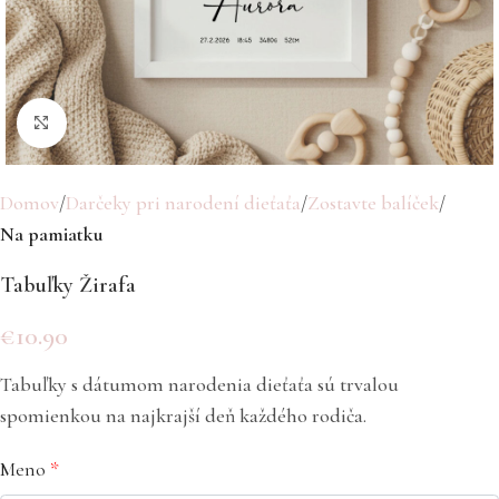
Click to enlarge
Domov
Darčeky pri narodení dieťaťa
Zostavte balíček
Na pamiatku
Tabuľky Žirafa
€
10.90
Tabuľky s dátumom narodenia dieťaťa sú trvalou
spomienkou na najkrajší deň každého rodiča.
Meno
*