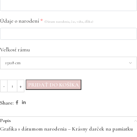
Údaje o narodení
*
(Dátum narodenia, čas, váha, dĺžka)
Veľkosť rámu
PRIDAŤ DO KOŠÍKA
Share:
Popis
Grafika s dátumom narodenia – Krásny darček na pamiatku