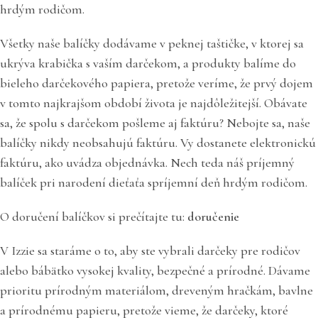
hrdým rodičom.
Všetky naše balíčky dodávame v peknej taštičke, v ktorej sa
ukrýva krabička s vaším darčekom, a produkty balíme do
bieleho darčekového papiera, pretože veríme, že prvý dojem
v tomto najkrajšom období života je najdôležitejší. Obávate
sa, že spolu s darčekom pošleme aj faktúru? Nebojte sa, naše
balíčky nikdy neobsahujú faktúru. Vy dostanete elektronickú
faktúru, ako uvádza objednávka. Nech teda náš príjemný
balíček pri narodení dieťaťa spríjemní deň hrdým rodičom.
O doručení balíčkov si prečítajte tu:
doručenie
V Izzie sa staráme o to, aby ste vybrali darčeky pre rodičov
alebo bábätko vysokej kvality, bezpečné a prírodné. Dávame
prioritu prírodným materiálom, dreveným hračkám, bavlne
a prírodnému papieru, pretože vieme, že darčeky, ktoré