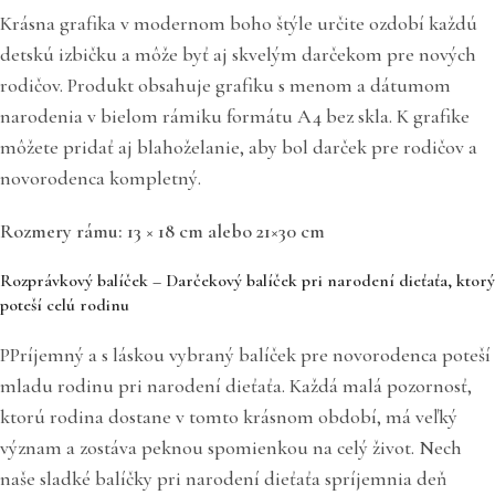
Krásna grafika v modernom boho štýle určite ozdobí každú
detskú izbičku a môže byť aj skvelým darčekom pre nových
rodičov. Produkt obsahuje grafiku s menom a dátumom
narodenia v bielom rámiku formátu A4 bez skla. K grafike
môžete pridať aj blahoželanie, aby bol darček pre rodičov a
novorodenca kompletný.
Rozmery rámu: 13 × 18 cm alebo 21×30 cm
Rozprávkový balíček – Darčekový balíček pri narodení dieťaťa, ktorý
poteší celú rodinu
PPríjemný a s láskou vybraný balíček pre novorodenca poteší
mladu rodinu pri narodení dieťaťa. Každá malá pozornosť,
ktorú rodina dostane v tomto krásnom období, má veľký
význam a zostáva peknou spomienkou na celý život. Nech
naše sladké balíčky pri narodení dieťaťa spríjemnia deň