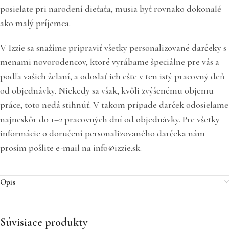
posielate pri narodení dieťaťa, musia byť rovnako dokonalé
ako malý príjemca.
V Izzie sa snažíme pripraviť všetky personalizované
darčeky
s
menami novorodencov, ktoré vyrábame špeciálne pre vás a
podľa vašich želaní, a odoslať ich ešte v ten istý pracovný deň
od objednávky. Niekedy sa však, kvôli zvýšenému objemu
práce, toto nedá stihnúť. V takom prípade darček odosielame
najneskôr do 1–2 pracovných dní od objednávky. Pre všetky
informácie o doručení personalizovaného darčeka nám
prosím pošlite e-mail na info@izzie.sk.
Opis
Súvisiace produkty