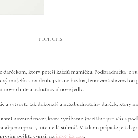
POPIS
OPIS
u
e darčekom, ktorý poteší každú mamičku. Podbradníčka je ruč
vrstvový mušelín a na druhej strane bavlna, lemovaná slovinsk
ť nové chute a ochutnávať nové jedlo.
ie
a vytvorte tak dokonalý a nezabudnuteľný darček, ktorý n
nami novorodencov, ktoré vyrábame špeciálne pre Vás a podľa V
mu objemu práce, toto nedá stihnúť. V takom prípade je tele
 prosím pošlite e-mail na
info@izzie.sk
.