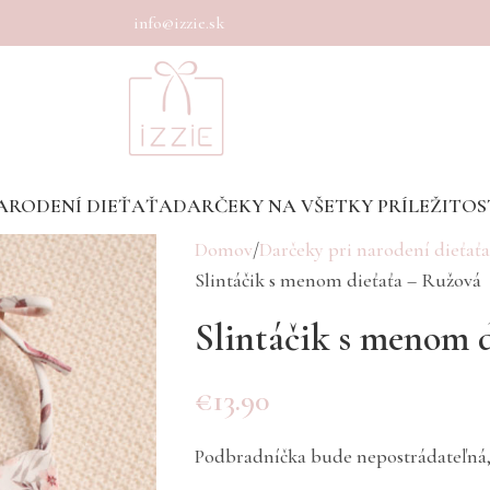
info@izzie.sk
ARODENÍ DIEŤAŤA
DARČEKY NA VŠETKY PRÍLEŽITOS
Domov
Darčeky pri narodení dieťaťa
Slintáčik s menom dieťaťa – Ružová
Slintáčik s menom 
€
13.90
Podbradníčka bude nepostrádateľná,