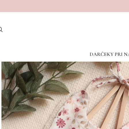
Dostave v porodnišnice med vikendom žal niso mogoče
DARČEKY PRI N