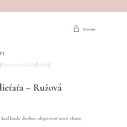
0
€
0.00
TI
Zostavte balíček
Móda
dieťaťa – Ružová
 keď bude drobec objavovať nové chute.