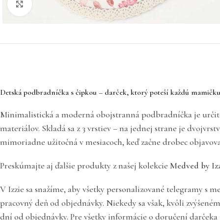
Click to enlarge
Detská podbradníčka s čipkou – darček, ktorý poteší každú mamičk
Minimalistická a moderná obojstranná podbradníčka je určit
materiálov. Skladá sa z 3 vrstiev – na jednej strane je dvoj
mimoriadne užitočná v mesiacoch, keď začne drobec objavova
Preskúmajte aj ďalšie produkty z našej kolekcie
Medved by Izz
V Izzie sa snažíme, aby všetky personalizované telegramy s me
pracovný deň od objednávky. Niekedy sa však, kvôli zvýšené
dní od objednávky. Pre všetky informácie o doručení darčeka