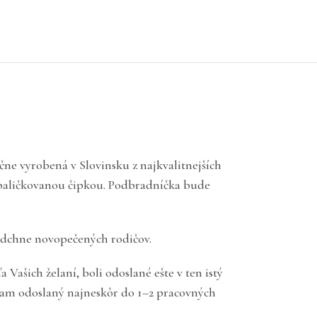
ne vyrobená v Slovinsku z najkvalitnejších
ou paličkovanou čipkou. Podbradníčka bude
adchne novopečených rodičov.
ašich želaní, boli odoslané ešte v ten istý
gram odoslaný najneskôr do 1–2 pracovných