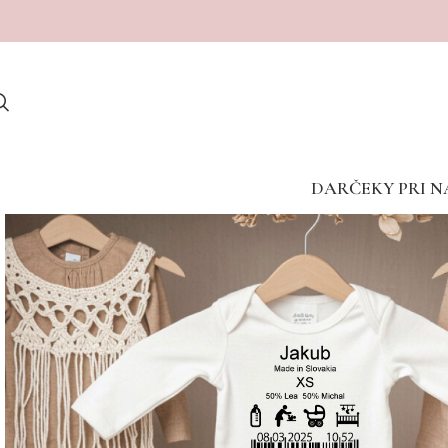
Dostave v porodnišnice med vikendom žal niso mogoče
DARČEKY PRI N