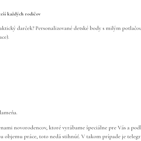
teší každých rodičov
tický darček? Personalizované detské body s milým potlačou 
ce).
lameňa.
nami novorodencov, ktoré vyrábame špeciálne pre Vás a podľa V
mu objemu práce, toto nedá stihnúť. V takom prípade je tele