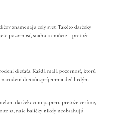
dičov znamenajú celý svet. Takéto darčeky
ete pozornosť, snahu a emócie – pretože
rodení dieťaťa. Každá malá pozornosť, ktorú
ri narodení dieťaťa spríjemnia deň hrdým
v bielom darčekovom papieri, pretože veríme,
ojte sa, naše balíčky nikdy neobsahujú