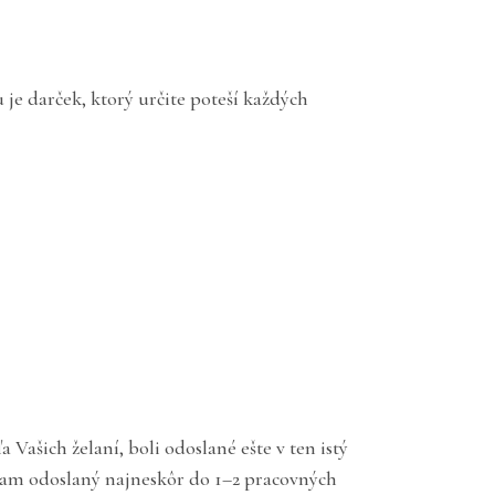
je darček, ktorý určite poteší každých
ašich želaní, boli odoslané ešte v ten istý
gram odoslaný najneskôr do 1–2 pracovných