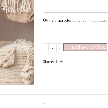
Údaje o narodení
(meno mamičky, meno otecka, d
PRIDAŤ DO KOŠÍKA
Share:
POPIS