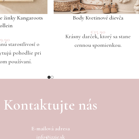
ie žinky Kangaroots
Body Kvetinové dievča
Jollein
€
15.90
Krásny darček, ktorý sa stane
€
9.90
nú starostlivosť o
cennou spomienkou.
ytujú pohodlie pri
om používaní.
Kontaktujte nás
E-mailová adresa
info@izzie.sk