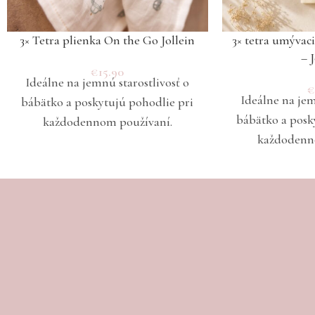
3× Tetra plienka On the Go Jollein
3× tetra umývac
– 
€
15.90
Ideálne na jemnú starostlivosť o
Ideálne na jem
bábätko a poskytujú pohodlie pri
bábätko a posk
každodennom používaní.
každodenn