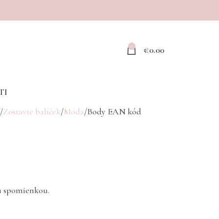
0
€
0.00
TI
Zostavte balíček
Móda
Body EAN kód
ou spomienkou.