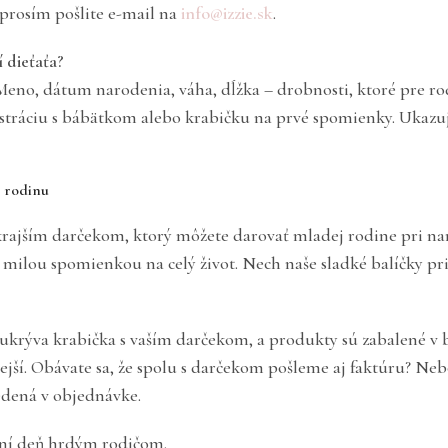
 prosím pošlite e-mail na
info@izzie.sk
.
 dieťaťa?
 Meno, dátum narodenia, váha, dĺžka – drobnosti, ktoré pre ro
stráciu s bábätkom alebo krabičku na prvé spomienky. Ukazuj
ú rodinu
krajším darčekom, ktorý môžete darovať mladej rodine pri na
a milou spomienkou na celý život. Nech naše sladké balíčky p
sa ukrýva krabička s vaším darčekom, a produkty sú zabalené 
ejší. Obávate sa, že spolu s darčekom pošleme aj faktúru? Neb
edená v objednávke.
mní deň hrdým rodičom.