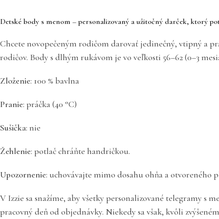
Detské body s menom – personalizovaný a užitočný darček, ktorý po
Chcete novopečeným rodičom darovať jedinečný, vtipný a prak
rodičov. Body s dlhým rukávom je vo veľkosti 56–62 (0–3 mesia
Zloženie
: 100 % bavlna
Pranie
: práčka (40 °C)
Sušička
: nie
Žehlenie
: potlač chráňte handričkou.
Upozornenie
: uchovávajte mimo dosahu ohňa a otvoreného p
V Izzie sa snažíme, aby všetky personalizované telegramy s me
pracovný deň od objednávky. Niekedy sa však, kvôli zvýšené