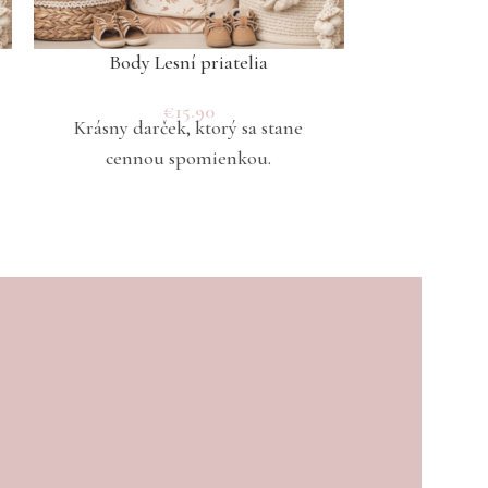
Body Lesní priatelia
Bod
€
15.90
Krásny darček, ktorý sa stane
Krásny dar
cennou spomienkou.
cenno