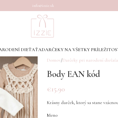
info@izzie.sk
ARODENÍ DIEŤAŤA
DARČEKY NA VŠETKY PRÍLEŽITOS
Domov
Darčeky pri narodení dieťaťa
Body EAN kód
€
15.90
Krásny darček, ktorý sa stane vzácn
Meno