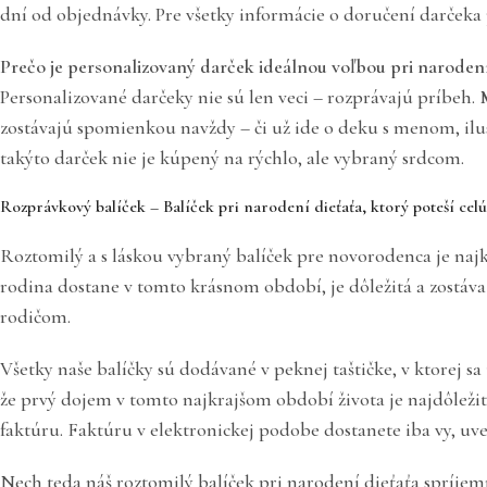
dní od objednávky. Pre všetky informácie o doručení darčeka
Prečo je personalizovaný darček ideálnou voľbou pri narodení
Personalizované darčeky nie sú len veci – rozprávajú príbeh.
zostávajú spomienkou navždy – či už ide o deku s menom, ilu
takýto darček nie je kúpený na rýchlo, ale vybraný srdcom.
Rozprávkový balíček – Balíček pri narodení dieťaťa, ktorý poteší cel
Roztomilý a s láskou vybraný balíček pre novorodenca je naj
rodina dostane v tomto krásnom období, je dôležitá a zostáv
rodičom.
Všetky naše balíčky sú dodávané v peknej taštičke, v ktorej 
že prvý dojem v tomto najkrajšom období života je najdôležit
faktúru. Faktúru v elektronickej podobe dostanete iba vy, uv
Nech teda náš roztomilý balíček pri narodení dieťaťa spríje