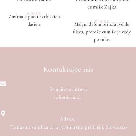
cumlík Zajka
€
10.90
Zmírňuje pocit svrbiacich
€
14.90
ďasien.
Malým deťom prináša rýchlu
úľavu, pretože cumlík je vždy
po ruke.
Kontaktujte nás
E-mailová adresa
info@izzie.sk
Adresa:
Tomazinova ulica 2, 1275 Smartno pri Litiji, Slovinsko