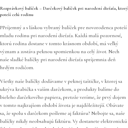
Rozprávkový balíček – Darčekový balíček pri narodení dieťaťa, ktorý
poteší celú rodinu
PPríjemný a s láskou vybraný balíček pre novorodenca poteší
mladu rodinu pri narodení dieťaťa. Každá malá pozornosť,
ktorú rodina dostane v tomto krásnom období, má veľký
význam a zostáva peknou spomienkou na celý život. Nech
naše sladké balíčky pri narodení dieťaťa spríjemnia deň
hrdým rodičom.
Všetky naše balíčky dodávame v peknej taštičke, v ktorej sa
ukrýva krabička s vaším darčekom, a produkty balíme do
bieleho darčekového papiera, pretože veríme, že prvý dojem
v tomto najkrajšom období života je najdôležitejší. Obávate
sa, že spolu s darčekom pošleme aj faktúru? Nebojte sa, naše
balíčky nikdy neobsahujú faktúru. Vy dostanete elektronickú