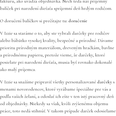
faktúru, ako uvádza objednávka. Nech teda náš príjemný
balíček pri narodení dieťaťa spríjemní deň hrdým rodičom.
O doručení balíčkov si prečítajte tu:
doručenie
V Izzie sa staráme o to, aby ste vybrali darčeky pre rodičov
alebo bábätko vysokej kvality, bezpečné a prírodné. Dávame
prioritu prírodným materiálom, dreveným hračkám, bavlne
a prírodnému papieru, pretože vieme, že darčeky, ktoré
posielate pri narodení dieťaťa, musia byť rovnako dokonalé
ako malý príjemca.
V Izzie sa snažíme pripraviť všetky personalizované
darčeky
s
menami novorodencov, ktoré vyrábame špeciálne pre vás a
podľa vašich želaní, a odoslať ich ešte v ten istý pracovný deň
od objednávky. Niekedy sa však, kvôli zvýšenému objemu
práce, toto nedá stihnúť. V takom prípade darček odosielame