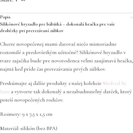
Popis
Silikónové hryzadlo pre bábätká – dokonalá hračka pre vaše
drobčeky pri prerezávaní zúbkov
Chcete novopečenej mami darovať niečo mimoriadne
roztomilé a predovšetkým užitočné? Silikónové hryzadlo v
tvare zajačika bude pre novorodenca veľmi zaujímavá hračka,
najmä keď príde čas prerezávania prvých zúbkov.
Preskúmajte aj ďalšie produkty z našej kolekcie
Medved by
Izzie
a vytvorte tak dokonalý a nezabudnuteľný darček, ktorý
poteší novopečených rodičov.
Rozmery: 9 x 7,5 x 1,5 cm
Materiál: silikón (bez BPA)