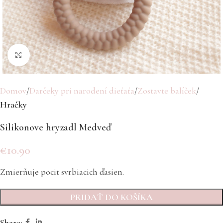
Click to enlarge
Domov
Darčeky pri narodení dieťaťa
Zostavte balíček
Hračky
Silikonove hryzadl Medveď
€
10.90
Zmierňuje pocit svrbiacich ďasien.
PRIDAŤ DO KOŠÍKA
Share: