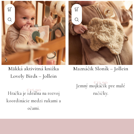
Mäkká aktivitná knižka
Maznáčik Sloník – Jollein
Lovely Birds – Jollein
€
13.90
Jemný mojkáčik pre malé
€
15.90
Hračka je ideálna na rozvoj
ručičky.
koordinácie medzi rukami a
očami.