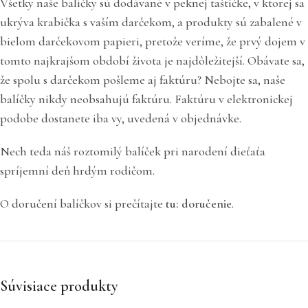
Všetky naše balíčky sú dodávané v peknej taštičke, v ktorej sa
ukrýva krabička s vaším darčekom, a produkty sú zabalené v
bielom darčekovom papieri, pretože veríme, že prvý dojem v
tomto najkrajšom období života je najdôležitejší. Obávate sa,
že spolu s darčekom pošleme aj faktúru? Nebojte sa, naše
balíčky nikdy neobsahujú faktúru. Faktúru v elektronickej
podobe dostanete iba vy, uvedená v objednávke.
Nech teda náš roztomilý balíček pri narodení dieťaťa
spríjemní deň hrdým rodičom.
O doručení balíčkov si prečítajte
tu: doručenie
.
Súvisiace produkty