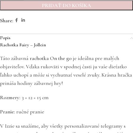
PRIDAŤ DO KOŠÍKA
Share:
Popis
Rachotka Fairy – Jollein
Táto zábavná
rachotka On the go
je ideálna pre malých
objaviteľov. Vďaka rukoväti v spodnej časti ju vaše dieťatko
ľahko uchopí a môže si vychutnať veselé zvuky. Krásna hračka
prináša hodiny zábavnej hry!
Rozmery:
3 × 12 × 15 cm
Pranie:
ručné pranie
V Izzie sa snažíme, aby všetky personalizované telegramy s