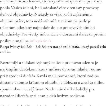
menami novorodencov, ktoré vyrábame špeciálne pre Vás a
podľa Vašich želaní, boli odoslané ešte v ten istý pracovný
deň od objednávky. Niekedy sa však, kvôli zvýšenému
objemu práce, toto nedá stihnúť. V takom prípade je
telegram odoslaný najneskôr do 1–2 pracovných dní od
objednávky. Pre všetky informácie o doručení darčeka prosím
pošlite e-mail na
info@izzie.sk
.
Rozprávkový balíček – Balíček pri narodení dieťaťa, ktorý poteší celú
rodinu
Roztomilý a s láskou vybraný balíček pre novorodenca je
najkrajším darčekom, ktorý môžete darovať mladej rodine
pri narodení dieťaťa. Každá malá pozornosť, ktorú rodina
dostane v tomto krásnom období, je dôležitá a zostáva milou
spomienkou na celý život. Nech naše sladké balíčky pri
narodení dieťaťa spríjemnia deň hrdým rodičom.