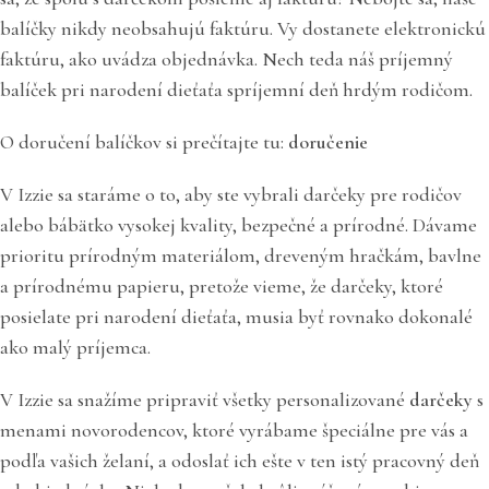
balíčky nikdy neobsahujú faktúru. Vy dostanete elektronickú
faktúru, ako uvádza objednávka. Nech teda náš príjemný
balíček pri narodení dieťaťa spríjemní deň hrdým rodičom.
O doručení balíčkov si prečítajte tu:
doručenie
V Izzie sa staráme o to, aby ste vybrali darčeky pre rodičov
alebo bábätko vysokej kvality, bezpečné a prírodné. Dávame
prioritu prírodným materiálom, dreveným hračkám, bavlne
a prírodnému papieru, pretože vieme, že darčeky, ktoré
posielate pri narodení dieťaťa, musia byť rovnako dokonalé
ako malý príjemca.
V Izzie sa snažíme pripraviť všetky personalizované
darčeky
s
menami novorodencov, ktoré vyrábame špeciálne pre vás a
podľa vašich želaní, a odoslať ich ešte v ten istý pracovný deň