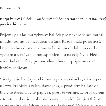
Pranie: 30 °C
Rozprávkový balíček – Darčekový balíček pri narodení dieťaťa, ktorý
poteší celú rodinu
Príjemný a s láskou vybraný balíček pre novorodenca poteší
mladu rodinu pri narodení dieťaťa. Každá malá pozornosť,
ktorú rodina dostane v tomto krásnom období, má veľký
význam a zostáva peknou spomienkou na celý život. Nech
naše sladké balíčky pri narodení dieťaťa spríjemnia deň
hrdým rodičom.
Všetky naše balíčky dodávame v peknej taštičke, v ktorej sa
ukrýva krabička s vaším darčekom, a produkty balíme do
bieleho darčekového papiera, pretože veríme, že prvý dojem
v tomto najkrajšom období života je najdôležitejší. Obávate
sa, že spolu s darčekom pošleme aj faktúru? Nebojte sa, naše