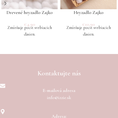
Drevené hryzadlo Zajko
Hryzadlo Zajko
€
4.90
€
10.90
Zmírňuje pocit svrbiacich
Zmírňuje pocit svrbiacich
ďasien.
ďasien.
Kontaktujte nás
E-mailová adresa
info@izzie.sk
Adresa: