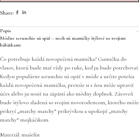
Share:
Popis
Módne scrunchie sú späť – nech sú mamičky štýlové so svojimi
bábätkami
Čo potrebuje každá novopečená mamička? Gumičku do
vlasov, ktorú bude mať vždy po ruke, keď ju bude potrebovať.
Kedysi populárne scrunchie sú opäť v móde a určite potešia
každú novopečenú mamičku, pretože si s ňou môže upraviť
účes alebo ju nosiť na zápästí ako módny doplnok. Zároveň
bude štýlovo zladená so svojím novorodencom, ktorého môže
prikryť „matchy matchy“ prikrývkou a upokojiť „matchy
matchy“ mojkáčikom.
Materiál: mušelín