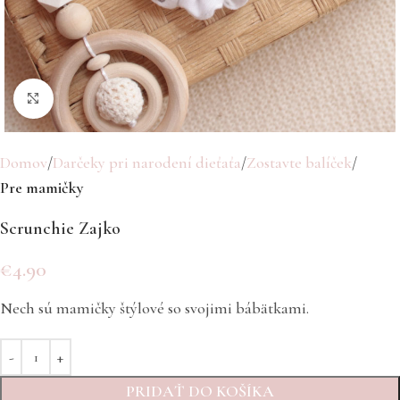
Click to enlarge
Domov
Darčeky pri narodení dieťaťa
Zostavte balíček
Pre mamičky
Scrunchie Zajko
€
4.90
Nech sú mamičky štýlové so svojimi bábätkami.
PRIDAŤ DO KOŠÍKA