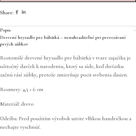
Share:
Popis
Drevené hryzadlo pre bábätká – nenahraditeľné pri prerezávaní
prvých zúbkov
Roztomilé drevené hryzadlo pre bábätká v tvare zajačika je
užitočný darček k narodeniu, ktorý sa zíde, keď dieťatku
začnú rásť zúbky, pretože zmierňuje pocit svrbenia ďasien.
Rozmery: 4,5 × 6 cm
Materiál: drevo
Údržba: Pred použitím výrobok utrite vlhkou handričkou a
nechajte vyschnúť.