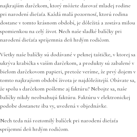
najkrajším darčekom, ktorý môžete darovať mladej rodine
pri narodení dieťaťa. Každá malá pozornosť, ktorú rodina
dostane v tomto krásnom období, je dôležitá a zostáva milou
spomienkou na celý život. Nech naše sladké balíčky pri
narodení dieťaťa spríjemnia deň hrdým rodičom.
Všetky naše balíčky sú dodávané v peknej taštičke, v ktorej sa
ukrýva krabička s vaším darčekom, a produkty sú zabalené v
bielom darčekovom papieri, pretože veríme, že prvý dojem v
tomto najkrajšom období života je najdôležitejší. Obávate sa,
že spolu s darčekom pošleme aj faktúru? Nebojte sa, naše
balíčky nikdy neobsahujú faktúru. Faktúru v elektronickej
podobe dostanete iba vy, uvedená v objednávke.
Nech teda náš roztomilý balíček pri narodení dieťaťa
spríjemní deň hrdým rodičom.