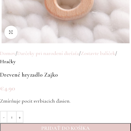
Click to enlarge
Domov
Darčeky pri narodení dieťaťa
Zostavte balíček
Hračky
Drevené hryzadlo Zajko
€
4.90
Zmírňuje pocit svrbiacich ďasien.
PRIDAŤ DO KOŠÍKA