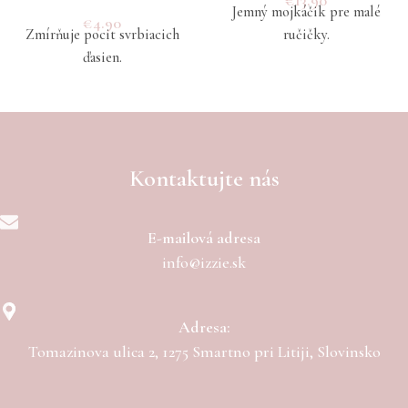
€
13.90
Jemný mojkáčik pre malé
€
4.90
Zmírňuje pocit svrbiacich
ručičky.
ďasien.
Kontaktujte nás
E-mailová adresa
info@izzie.sk
Adresa:
Tomazinova ulica 2, 1275 Smartno pri Litiji, Slovinsko