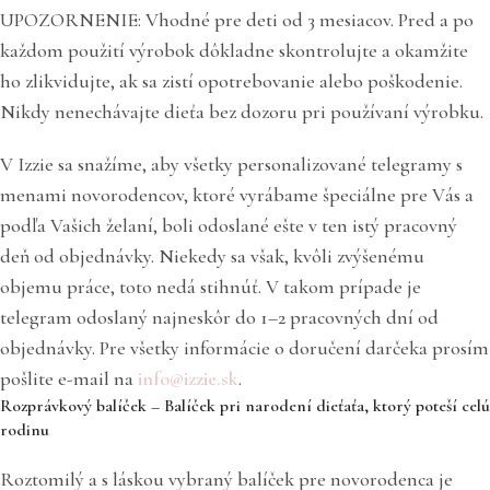
UPOZORNENIE: Vhodné pre deti od 3 mesiacov. Pred a po
každom použití výrobok dôkladne skontrolujte a okamžite
ho zlikvidujte, ak sa zistí opotrebovanie alebo poškodenie.
Nikdy nenechávajte dieťa bez dozoru pri používaní výrobku.
V Izzie sa snažíme, aby všetky personalizované telegramy s
menami novorodencov, ktoré vyrábame špeciálne pre Vás a
podľa Vašich želaní, boli odoslané ešte v ten istý pracovný
deň od objednávky. Niekedy sa však, kvôli zvýšenému
objemu práce, toto nedá stihnúť. V takom prípade je
telegram odoslaný najneskôr do 1–2 pracovných dní od
objednávky. Pre všetky informácie o doručení darčeka prosím
pošlite e-mail na
info@izzie.sk
.
Rozprávkový balíček – Balíček pri narodení dieťaťa, ktorý poteší celú
rodinu
Roztomilý a s láskou vybraný balíček pre novorodenca je