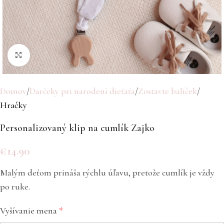
Click to enlarge
Domov
Darčeky pri narodení dieťaťa
Zostavte balíček
Hračky
Personalizovaný klip na cumlík Zajko
€
14.90
Malým deťom prináša rýchlu úľavu, pretože cumlík je vždy
po ruke.
Vyšívanie mena
*