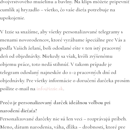
dvojvrstvového mušelínu a bavlny. Na klips môžete pripevniť
cumlík aj hryzadlo – všetko, čo vaše dieťa potrebuje na
upokojenie.
V Izzie sa snažíme, aby všetky personalizované telegramy s
menami novorodencov, ktoré vyrábame špeciálne pre Vás a
podľa Vašich želaní, boli odoslané ešte v ten istý pracovný
deň od objednávky. Niekedy sa však, kvôli zvýšenému
objemu práce, toto nedá stihnúť. V takom prípade je
telegram odoslaný najneskôr do 1–2 pracovných dní od
objednávky. Pre všetky informácie o doručení darčeka prosím
pošlite e-mail na
info@izzie.sk
.
Prečo je personalizovaný darček ideálnou voľbou pri
narodení dieťaťa?
Personalizované darčeky nie sú len veci – rozprávajú príbeh.
Meno, dátum narodenia, váha, dĺžka – drobnosti, ktoré pre