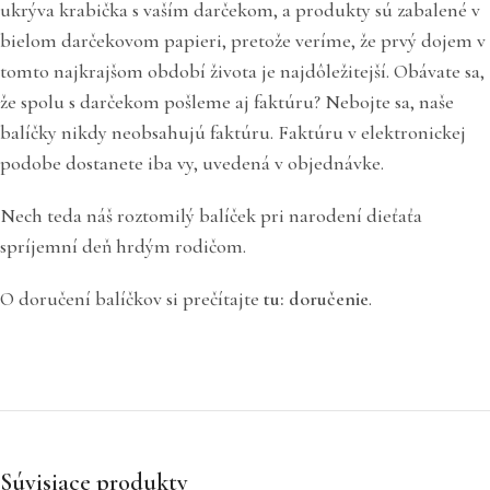
ukrýva krabička s vaším darčekom, a produkty sú zabalené v
bielom darčekovom papieri, pretože veríme, že prvý dojem v
tomto najkrajšom období života je najdôležitejší. Obávate sa,
že spolu s darčekom pošleme aj faktúru? Nebojte sa, naše
balíčky nikdy neobsahujú faktúru. Faktúru v elektronickej
podobe dostanete iba vy, uvedená v objednávke.
Nech teda náš roztomilý balíček pri narodení dieťaťa
spríjemní deň hrdým rodičom.
O doručení balíčkov si prečítajte
tu: doručenie
.
Súvisiace produkty