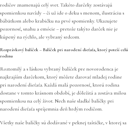
rodičov znamenajú celý svet. Takéto darčeky zostávajú
spomienkou navždy – či už ide o deku s menom, ilustráciu s
bábätkom alebo krabičku na prvé spomienky. Ukazujete
pozornosť, snahu a emócie – pretože takýto darček nie je
kúpený na rýchlo, ale vybraný srdcom.
Rozprávkový balíček – Balíček pri narodení dieťaťa, ktorý poteší celú
rodinu
Roztomilý a s láskou vybraný balíček pre novorodenca je
najkrajším darčekom, ktorý môžete darovať mladej rodine
pri narodení dieťaťa. Každá malá pozornosť, ktorú rodina
dostane v tomto krásnom období, je dôležitá a zostáva milou
spomienkou na celý život. Nech naše sladké balíčky pri
narodení dieťaťa spríjemnia deň hrdým rodičom.
Všetky naše balíčky sú dodávané v peknej taštičke, v ktorej sa