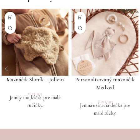
Maznáčik Sloník – Jollein
Personalizovaný maznáčik
Medveď
€
13.90
Jemný mojkáčik pre malé
€
20.90
ručičky.
Jemná usínacia dečka pre
malé rúčky.