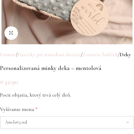
Click to enlarge
Domov
Darčeky pri narodení dieťaťa
Zostavte balíček
Deky
Personalizovaná minky deka – mentolová
€
32.90
Pocit objatia, ktorý trvá celý deň.
Vyšívanie mena
*