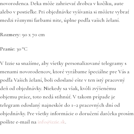
novorodenca. Deka môže zahrievať drobca v kočíku, aute
alebo v postieľke. Pri objednávke vyšívania si môžete vybrať
medzi rôznymi farbami nite, úplne podľa vašich želaní.
Rozmery:
90 x 70 cm
Pranie:
30 °C
V Izzie sa snažíme, aby všetky personalizované telegramy s
menami novorodencov, ktoré vyrábame špeciálne pre Vás a
podľa Vašich želaní, boli odoslané ešte v ten istý pracovný
deň od objednávky. Niekedy sa však, kvôli zvýšenému
objemu práce, toto nedá stihnúť. V takom prípade je
telegram odoslaný najneskôr do 1–2 pracovných dní od
objednávky. Pre všetky informácie o doručení darčeka prosím
pošlite e-mail na
info@izzie.sk
.