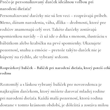
Prečo je personalizovaný darček ideálnou voľbou pri
narodení dieťaťa?
Personalizované darčeky nie sú len veci – rozprávajú príbeh.
Meno, dátum narodenia, váha, dĺžka – drobnosti, ktoré pre
rodičov znamenajú celý svet. Takéto darčeky zostávajú
spomienkou navždy – či už ide o deku s menom, ilustráciu s
bábätkom alebo krabičku na prvé spomienky. Ukazujete
pozornosť, snahu a emócie – pretože takýto darček nie je
kúpený na rýchlo, ale vybraný srdcom.
Rozprávkový balíček – Balíček pri narodení dieťaťa, ktorý poteší celú
rodinu
Roztomilý a s láskou vybraný balíček pre novorodenca je
najkrajším darčekom, ktorý môžete darovať mladej rodine
pri narodení dieťaťa. Každá malá pozornosť, ktorú rodina
dostane v tomto krásnom období, je dôležitá a zostáva milou