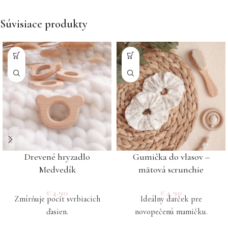
Súvisiace produkty
Drevené hryzadlo
Gumička do vlasov –
Medvedík
mätová scrunchie
€
4.90
€
4.90
Zmírňuje pocit svrbiacich
Ideálny darček pre
ďasien.
novopečenú mamičku.