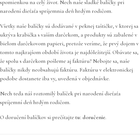
spomienkou na celý život. Nech naše sladké balíčky pri
narodení dieťaťa spríjemnia deň hrdým rodičom.
Všetky naše balíčky sú dodávané v peknej taštičke, v ktorej sa
ukrýva krabička s vaším darčekom, a produkty sú zabalené v
bielom darčekovom papieri, pretože veríme, že prvý dojem v
tomto najkrajšom období života je najdôležitejší. Obávate sa,
že spolu s darčekom pošleme aj faktúru? Nebojte sa, naše
balíčky nikdy neobsahujú faktúru. Faktúru v elektronickej
podobe dostanete iba vy, uvedená v objednávke.
Nech teda náš roztomilý balíček pri narodení dieťaťa
spríjemní deň hrdým rodičom.
O doručení balíčkov si prečítajte
tu: doručenie
.