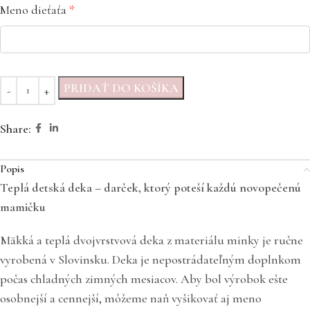
Meno dieťaťa
*
PRIDAŤ DO KOŠÍKA
Share:
Popis
Teplá detská deka – darček, ktorý poteší každú novopečenú
mamičku
Mäkká a teplá dvojvrstvová deka z materiálu minky je ručne
vyrobená v Slovinsku. Deka je nepostrádateľným doplnkom
počas chladných zimných mesiacov. Aby bol výrobok ešte
osobnejší a cennejší, môžeme naň vyšikovať aj meno