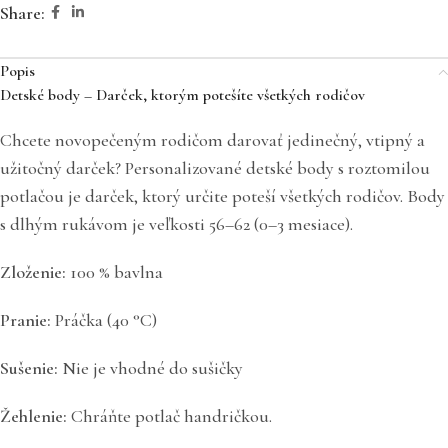
Share:
Popis
Detské body – Darček, ktorým potešíte všetkých rodičov
Chcete novopečeným rodičom darovať jedinečný, vtipný a
užitočný darček? Personalizované detské body s roztomilou
potlačou je darček, ktorý určite poteší všetkých rodičov. Body
s dlhým rukávom je veľkosti 56–62 (0–3 mesiace).
Zloženie:
100 % bavlna
Pranie:
Práčka (40 °C)
Sušenie:
Nie je vhodné do sušičky
Žehlenie:
Chráňte potlač handričkou.