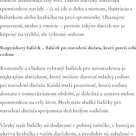
rodičov znamenajú celý svet. Takéto darčeky zostávajú
spomienkou navždy – či už ide o deku s menom, ilustráciu s
bábätkom alebo krabičku na prvé spomienky. Ukazujete
pozornosť, snahu a emócie – pretože takýto darček nie je
kúpený na rýchlo, ale vybraný srdcom.
Rozprávkový balíček – Balíček pri narodení dieťaťa, ktorý poteší celú
rodinu
Roztomilý a s láskou vybraný balíček pre novorodenca je
najkrajším darčekom, ktorý môžete darovať mladej rodine
pri narodení dieťaťa. Každá malá pozornosť, ktorú rodina
dostane v tomto krásnom období, je dôležitá a zostáva milou
spomienkou na celý život. Nech naše sladké balíčky pri
narodení dieťaťa spríjemnia deň hrdým rodičom.
Všetky naše balíčky sú dodávané v peknej taštičke, v ktorej sa
ukrýva krabička s vaším darčekom, a produkty sú zabalené v