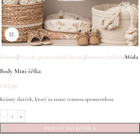
Click to enlarge
Domov
Darčeky pri narodení dieťaťa
Zostavte balíček
Móda
Body Mini šéfka
€
15.90
Krásny darček, ktorý sa stane cennou spomienkou.
PRIDAŤ DO KOŠÍKA