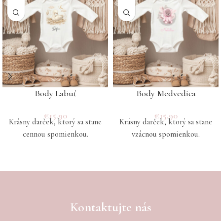
Body Labuť
Body Medvedica
€
15.90
€
15.90
Krásny darček, ktorý sa stane
Krásny darček, ktorý sa stane
cennou spomienkou.
vzácnou spomienkou.
Kontaktujte nás