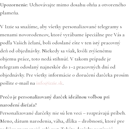
Upozornenie:
Uchovávajte mimo dosahu ohňa a otvoreného
plameňa.
V Izzie sa snažíme, aby všetky personalizované telegramy s
menami novorodencov, ktoré vyrábame špeciálne pre Vás a
podľa Vašich želaní, boli odoslané ešte v ten istý pracovný
deň od objednávky. Niekedy sa však, kvôli zvýšenému
objemu práce, toto nedá stihnúť. V takom prípade je
telegram odoslaný najneskôr do 1–2 pracovných dní od
objednávky. Pre všetky informácie o doručení darčeka prosím
pošlite e-mail na
info@izzie.sk
.
Prečo je personalizovaný darček ideálnou voľbou pri
narodení dieťaťa?
Personalizované darčeky nie sú len veci – rozprávajú príbeh.
Meno, dátum narodenia, váha, dĺžka – drobnosti, ktoré pre