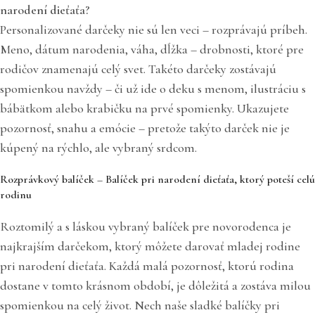
narodení dieťaťa?
Personalizované darčeky nie sú len veci – rozprávajú príbeh.
Meno, dátum narodenia, váha, dĺžka – drobnosti, ktoré pre
rodičov znamenajú celý svet. Takéto darčeky zostávajú
spomienkou navždy – či už ide o deku s menom, ilustráciu s
bábätkom alebo krabičku na prvé spomienky. Ukazujete
pozornosť, snahu a emócie – pretože takýto darček nie je
kúpený na rýchlo, ale vybraný srdcom.
Rozprávkový balíček – Balíček pri narodení dieťaťa, ktorý poteší celú
rodinu
Roztomilý a s láskou vybraný balíček pre novorodenca je
najkrajším darčekom, ktorý môžete darovať mladej rodine
pri narodení dieťaťa. Každá malá pozornosť, ktorú rodina
dostane v tomto krásnom období, je dôležitá a zostáva milou
spomienkou na celý život. Nech naše sladké balíčky pri