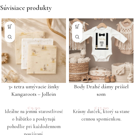
Súvisiace produkty
3× tetra umývacie žinky
Body Drahé dámy prišiel
Kangaroots – Jollein
som
€
9.90
€
15.90
Ideálne na jemnú starostlivosť
Krásny darček, ktorý sa stane
o bábätko a poskytujú
cennou spomienkou.
pohodlie pri každodennom
používaní.