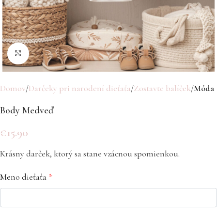
Click to enlarge
Domov
Darčeky pri narodení dieťaťa
Zostavte balíček
Móda
Body Medveď
€
15.90
Krásny darček, ktorý sa stane vzácnou spomienkou.
Meno dieťaťa
*