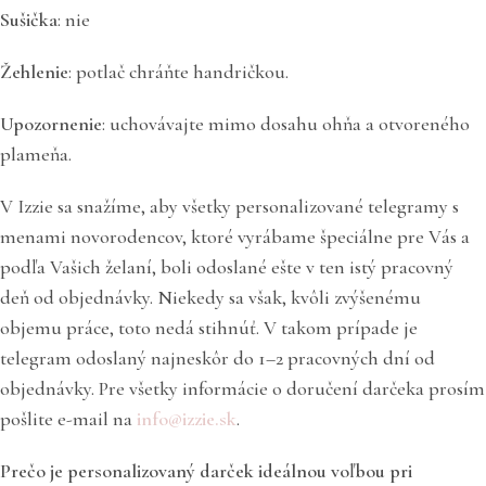
Sušička
: nie
Žehlenie
: potlač chráňte handričkou.
Upozornenie
: uchovávajte mimo dosahu ohňa a otvoreného
plameňa.
V Izzie sa snažíme, aby všetky personalizované telegramy s
menami novorodencov, ktoré vyrábame špeciálne pre Vás a
podľa Vašich želaní, boli odoslané ešte v ten istý pracovný
deň od objednávky. Niekedy sa však, kvôli zvýšenému
objemu práce, toto nedá stihnúť. V takom prípade je
telegram odoslaný najneskôr do 1–2 pracovných dní od
objednávky. Pre všetky informácie o doručení darčeka prosím
pošlite e-mail na
info@izzie.sk
.
Prečo je personalizovaný darček ideálnou voľbou pri