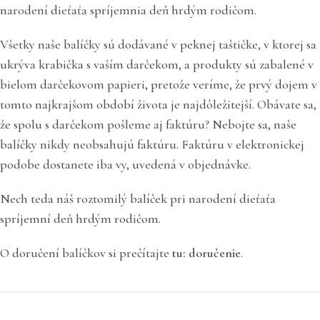
narodení dieťaťa spríjemnia deň hrdým rodičom.
Všetky naše balíčky sú dodávané v peknej taštičke, v ktorej sa
ukrýva krabička s vaším darčekom, a produkty sú zabalené v
bielom darčekovom papieri, pretože veríme, že prvý dojem v
tomto najkrajšom období života je najdôležitejší. Obávate sa,
že spolu s darčekom pošleme aj faktúru? Nebojte sa, naše
balíčky nikdy neobsahujú faktúru. Faktúru v elektronickej
podobe dostanete iba vy, uvedená v objednávke.
Nech teda náš roztomilý balíček pri narodení dieťaťa
spríjemní deň hrdým rodičom.
O doručení balíčkov si prečítajte
tu: doručenie
.