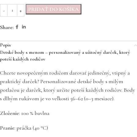
PRIDAŤ DO KOŠÍKA
Share:
Popis
Detské body s menom – personalizovaný a užitočný darček, ktorý
poteší každých rodičov
Chcete novopečeným rodičom darovať jedinečný, vtipný a
praktický darček? Personalizované detské body s milým
potlačou je darček, ktorý určite poteší každých rodičov. Body
s dlhým rukávom je vo veľkosti 56–62 (0–3 mesiace).
Zloženie
: 100 % bavlna
Pranie
: práčka (40 °C)