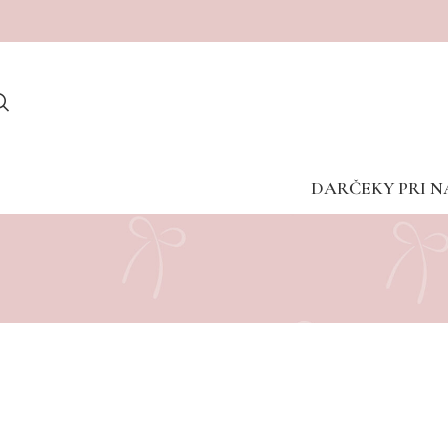
Dostave v porodnišnice med vikendom žal niso mogoče
DARČEKY PRI N