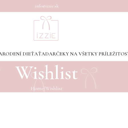
info@izzie.sk
ARODENÍ DIEŤAŤA
DARČEKY NA VŠETKY PRÍLEŽITOS
Wishlist
Home
Wishlist