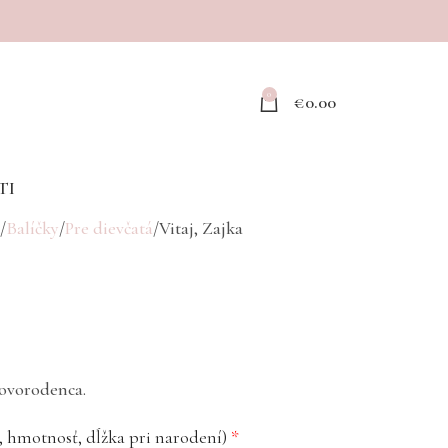
0
€
0.00
TI
Balíčky
Pre dievčatá
Vitaj, Zajka
novorodenca.
, hmotnosť, dĺžka pri narodení)
*