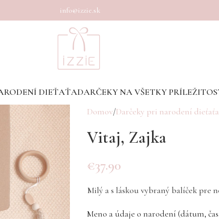
info@izzie.sk
ARODENÍ DIEŤAŤA
DARČEKY NA VŠETKY PRÍLEŽITOS
Domov
Darčeky pri narodení dieťaťa
Vitaj, Zajka
€
37.90
Milý a s láskou vybraný balíček pre 
Meno a údaje o narodení (dátum, čas