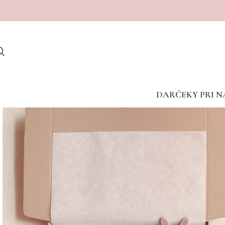
Dostave v porodnišnice med vikendom žal niso mogoče
DARČEKY PRI N