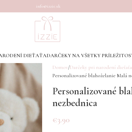
info@izzie.sk
ARODENÍ DIEŤAŤA
DARČEKY NA VŠETKY PRÍLEŽITOS
Domov
Darčeky pri narodení dieťaťa
Personalizované blahoželanie Malá 
Personalizované bl
nezbednica
€
3.90