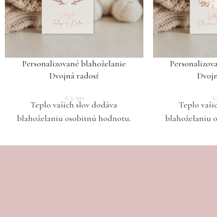
Personalizované blahoželanie
Personalizov
Dvojná radosť
Dvojn
€
3.90
Teplo vašich slov dodáva
Teplo vaši
blahoželaniu osobitnú hodnotu.
blahoželaniu 