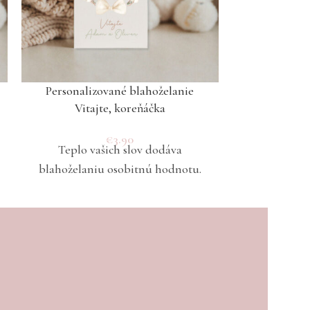
Personalizované blahoželanie
Personali
Vitajte, koreňáčka
Vitaj
€
3.90
Teplo vašich slov dodáva
Teplo v
blahoželaniu osobitnú hodnotu.
blahoželani