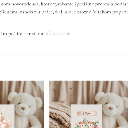
nom novorodenca, ktoré vyrábame špeciálne pre vás a podľa vaš
zvýšenému množstvu práce, žiaľ, nie je možné. V takom prípad
nám pošlite e-mail na
info@izzie.sk
.