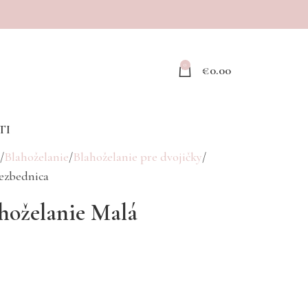
0
€
0.00
TI
Blahoželanie
Blahoželanie pre dvojičky
nezbednica
ahoželanie Malá