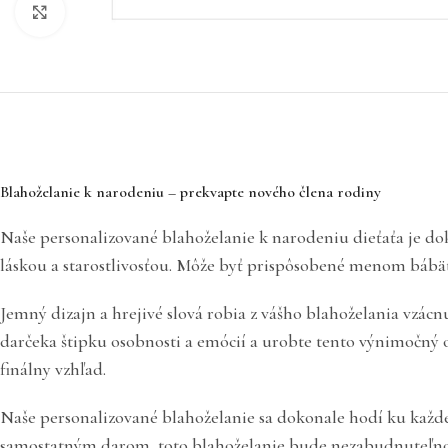
Click to enlarge
Blahoželanie k narodeniu – prekvapte nového člena rodiny
Naše personalizované blahoželanie k narodeniu dieťaťa je dok
láskou a starostlivosťou. Môže byť prispôsobené menom bábä
Jemný dizajn a hrejivé slová robia z vášho blahoželania vzácn
darčeka štipku osobnosti a emócií a urobte tento výnimočný o
finálny vzhľad.
Naše personalizované blahoželanie sa dokonale hodí ku každé
samostatným darom, toto blahoželanie bude nezabudnuteľnou 