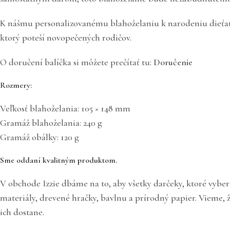
K nášmu personalizovanému blahoželaniu k narodeniu dieťaťa 
ktorý poteší novopečených rodičov.
O doručení balíčka si môžete prečítať tu:
Doručenie
Rozmery:
Veľkosť blahoželania: 105 × 148 mm
Gramáž blahoželania: 240 g
Gramáž obálky: 120 g
Sme oddaní kvalitným produktom.
V obchode Izzie dbáme na to, aby všetky darčeky, ktoré vyber
materiály, drevené hračky, bavlnu a prírodný papier. Vieme, ž
ich dostane.