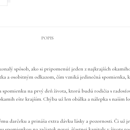
POPIS
onalý spôsob, ako si pripomenúť jeden z najkrajších okamihov
tka a osobitným odkazom, čím vzniká jedinečná spomienka, kt
u spomienku na prvý deň života, ktorú budú rodičia s radosťou
kamih ešte krajším. Chýba už len obálka a nálepka s naším lo
mu darčeku a prináša extra dávku lásky a pozornosti. Či už j
spomienkou na začiatok novej, šťastnej kapitoly v živote ro