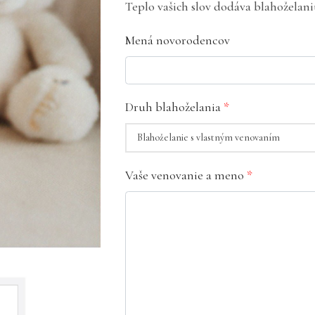
Teplo vašich slov dodáva blahoželan
Mená novorodencov
Druh blahoželania
*
Vaše venovanie a meno
*