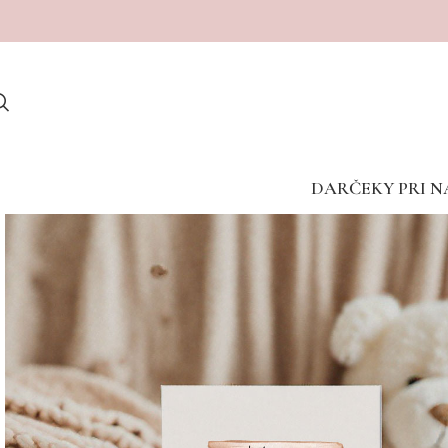
Dostave v porodnišnice med vikendom žal niso mogoče
DARČEKY PRI N