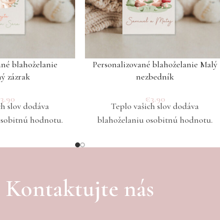
ané blahoželanie
Personalizované blahoželanie Malý
ý zázrak
nezbedník
€
3.90
€
3.90
ch slov dodáva
Teplo vašich slov dodáva
osobitnú hodnotu.
blahoželaniu osobitnú hodnotu.
Kontaktujte nás