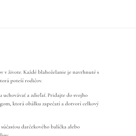
 v živote. Každé blahoželanie je navrhnuté s
orá poteší rodičov.
 uchovávať a zdieľať. Pridajte do svojho
gom, ktorá obálku zapečatí a dotvorí celkový
e súčasťou darčekového balíčka alebo
diny.