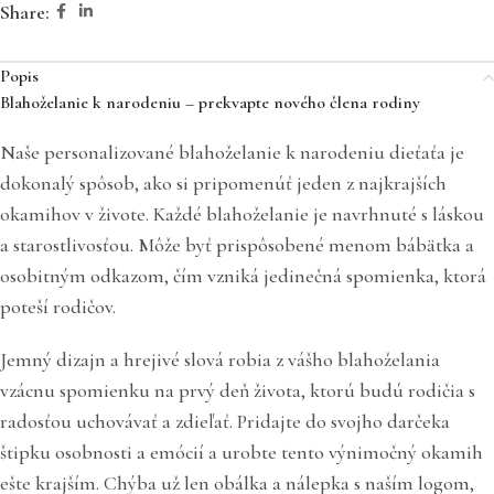
Share:
Popis
Blahoželanie k narodeniu – prekvapte nového člena rodiny
Naše personalizované blahoželanie k narodeniu dieťaťa je
dokonalý spôsob, ako si pripomenúť jeden z najkrajších
okamihov v živote. Každé blahoželanie je navrhnuté s láskou
a starostlivosťou. Môže byť prispôsobené menom bábätka a
osobitným odkazom, čím vzniká jedinečná spomienka, ktorá
poteší rodičov.
Jemný dizajn a hrejivé slová robia z vášho blahoželania
vzácnu spomienku na prvý deň života, ktorú budú rodičia s
radosťou uchovávať a zdieľať. Pridajte do svojho darčeka
štipku osobnosti a emócií a urobte tento výnimočný okamih
ešte krajším. Chýba už len obálka a nálepka s naším logom,