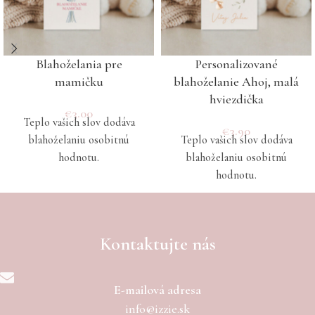
Blahoželania pre
Personalizované
mamičku
blahoželanie Ahoj, malá
hviezdička
€
3.00
Teplo vašich slov dodáva
€
3.90
blahoželaniu osobitnú
Teplo vašich slov dodáva
hodnotu.
blahoželaniu osobitnú
hodnotu.
Kontaktujte nás
E-mailová adresa
info@izzie.sk