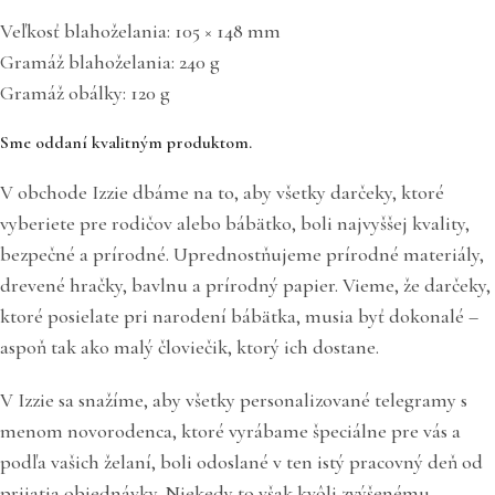
Veľkosť blahoželania: 105 × 148 mm
Gramáž blahoželania: 240 g
Gramáž obálky: 120 g
Sme oddaní kvalitným produktom.
V obchode Izzie dbáme na to, aby všetky darčeky, ktoré
vyberiete pre rodičov alebo bábätko, boli najvyššej kvality,
bezpečné a prírodné. Uprednostňujeme prírodné materiály,
drevené hračky, bavlnu a prírodný papier. Vieme, že darčeky,
ktoré posielate pri narodení bábätka, musia byť dokonalé –
aspoň tak ako malý človiečik, ktorý ich dostane.
V Izzie sa snažíme, aby všetky personalizované telegramy s
menom novorodenca, ktoré vyrábame špeciálne pre vás a
podľa vašich želaní, boli odoslané v ten istý pracovný deň od
prijatia objednávky. Niekedy to však kvôli zvýšenému